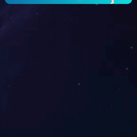
最近浏览：
相关产品：
相关新闻：
网站首页
关于我们
产品展示
公司实力
新闻中心
客户服务
客户案例
3377体育平台登录官网(中国)官方网站
Copyright © / 3377体育平台登录官网(中国)官方网站 专业从事
于
3377体育平台登录官网(中国)官方网站厂家
,
连云港3377体育
平台登录官网(中国)官方网站
,
轻质碳酸钙专用3377体育平台登