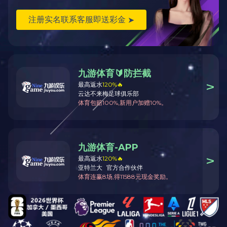
3377体育平台登录官网(中国)官方网站的应用领域及使
用注意...
3377体育平台登录官网(中国)官方网站产品介绍
介绍3377体育平台登录官网(中国)官方网站的使用方法
连云港3377体育平台登录官网(中国)官方网站的不同元
素对钢...
3377体育平台登录官网(中国)官方网站防爆的安全技术
措施（...
3377体育平台登录官网(中国)官方网站是如何发展起来
的？
热门关键词
3377体育平台登录官网(中国)官方网站
连云港3377体育平台登录官网(中国)官方网站
3377体育平台登录官网(中国)官方网站
3377体育平台登录官网(中国)官方网站