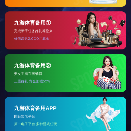
所属分类：
陇南SGZ系列3377体育平
台登录官网(中国)官方网站
点击次数：
1514
发布日期：
2022/01/12
在线询价
详细介绍
相关标签：
上一篇：
陇南3377体育平台登录官网(中国)官方网站
下一篇：
陇南3377体育平台登录官网(中国)官方网站