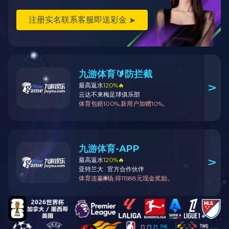
河北储罐
更多产品
- 中亚化工 值得信赖 -
给你良好的产品体验
全国咨询热线
13605135395
河北环保增浓机
河北环保增浓设备
河北3377体育平台登录官网(中国)官方网站