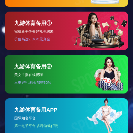
河北3377体育平台登录官网(中国)官方网站
About Us
关于
我们
连云港市中亚化工机械