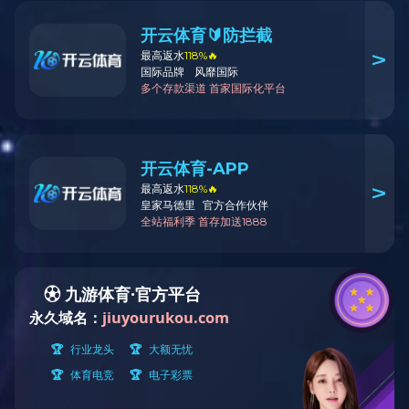
新闻中心
公司新闻
行业新闻
技术知识
客户服务
客户案例
3377体育平台登录官网(中国)官方网站
热门关键词搜索：
3377体育平台登录官网(中国)官方网站厂家
连云港3377体育平台登录官网(中国)官方网站
轻质碳酸钙专用
3377体育平台登录官网(中国)官方网站
Product Center
产品中心
Product
产品中心
河北3377体育平台登录官网(中国)官方网站
河北环保增浓设备
河北3377体育平台登录官网(中国)官方网站