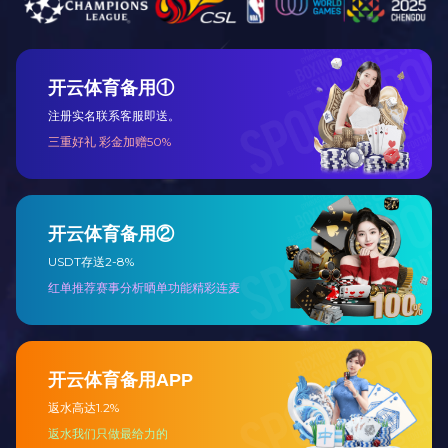
河北3377体育平台登录官网(中国)官方网站
河北3377体育平台登录官网(中国)官方网站
河北3377体育平台登录官网(中国)官方网站
河北3377体育平台登录官网(中国)官方网站
河北3377体育平台登录官网(中国)官方网站