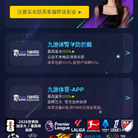
储罐
新闻资讯
3377体育平台登录官网(中国)官方网站的应用领域及使
用注意...
3377体育平台登录官网(中国)官方网站产品介绍
介绍3377体育平台登录官网(中国)官方网站的使用方法
连云港3377体育平台登录官网(中国)官方网站的不同元
素对钢...
3377体育平台登录官网(中国)官方网站防爆的安全技术
措施（...
3377体育平台登录官网(中国)官方网站是如何发展起来
的？
热门关键词
连云港3377体育平台登录官网(中国)官方网站
3377体育平台登录官网(中国)官方网站