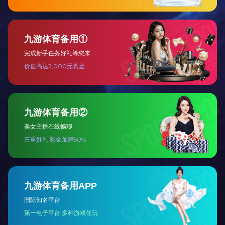
(中国)官方网站的研究，开发，生产，销售已有数十年的历
史。
产品主要品种有三足式/平板式人工上部卸料3377体育平台
登录官网(中国)官方网站、三足式/平板式手动刮刀下部卸料
3377体育平台登录官网(中国)官方网站、三足式/平板式全自动
刮刀下部卸料3377体育平台登录官网(中国)官方网站、三足式/
平板式吊袋3377体育平台登录官网(中国)官方网站、三足式/平
板式上部卸料沉降3377体育平台登录官网(中国)官方网站、平
板式翻倒式侧面卸料3377体育平台登录官网(中国)官方网站、
卧式螺旋沉降3377体育平台登录官网(中国)官方网站等等。 制
造3377体育平台登录官网(中国)官方网站的材质有全不锈钢、
半不锈钢（转鼓为不锈钢）、碳钢、衬塑、衬胶、双相钢、钛
合金、哈氏合金等。以满足不同的用户，处理多种不同物料的
需要，并可按照用户的需求设计制作特殊规格的3377体育平台