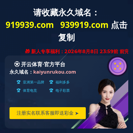
欢迎访问3377体育平台登录官网(中国)官方网站官方网站！
企业分站
|
网站地图
|
RSS
|
XML
3377体育平台登录官网(中国)官方网站
专业的3377体育平台登录官网(中国)官方网站生产制造厂家
13605135395
服务热线：
网站首页
关于我们
公司简介
3377体育平台登录官网(中国)官方网站
产品展示
3377体育平台登录官网(中国)官方网站
环保增浓设备
3377体育平台登录官网(中国)官方网站
储罐
实力资质
新闻中心