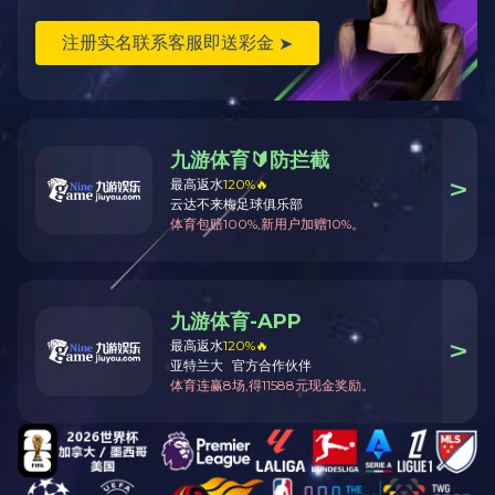
3377体育平台登录官网(中国)官方网站的应用领域及使
用注意...
3377体育平台登录官网(中国)官方网站产品介绍
介绍3377体育平台登录官网(中国)官方网站的使用方法
连云港3377体育平台登录官网(中国)官方网站的不同元
素对钢...
3377体育平台登录官网(中国)官方网站防爆的安全技术
措施（...
3377体育平台登录官网(中国)官方网站是如何发展起来
的？
热门关键词
连云港3377体育平台登录官网(中国)官方网站
3377体育平台登录官网(中国)官方网站
3377体育平台登录官网(中国)官方网站
3377体育平台登录官网(中国)官方网站