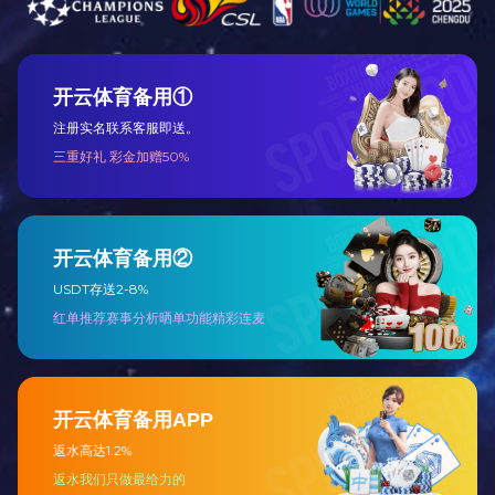
联系人：姜经理 13605135395
网址：www.newalbanynursingandrehab.com
地址：
连云港市赣榆经济开发区
朔州3377体育平台登录官网(中国)官方网
站
您的当前位置：
首 页
>>
产品展示
>>
SGZ系列3377体育平台
登录官网(中国)官方网站
朔州3377体育平台登录官网(中
国)官方网站