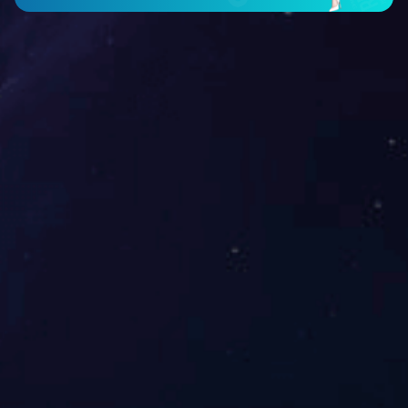
最近浏览：
相关产品：
相关新闻：
网站首页
关于我们
产品展示
公司实力
新闻中心
客户服务
客户案例
3377体育平台登录官网(中国)官方网站
Copyright © / 3377体育平台登录官网(中国)官方网站 专业从事
于
3377体育平台登录官网(中国)官方网站厂家
,
连云港3377体育
平台登录官网(中国)官方网站
,
轻质碳酸钙专用3377体育平台登