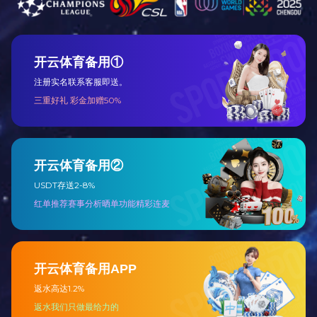
联系人：姜经理 13605135395
网址：www.newalbanynursingandrehab.com
地址：
连云港市赣榆经济开发区
朔州3377体育平台登录官网(中国)官方网
站
您的当前位置：
首 页
>>
产品展示
>>
SGZ系列3377体育平台
登录官网(中国)官方网站
朔州3377体育平台登录官网(中
国)官方网站