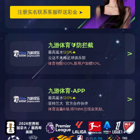
3377体育平台登录官网(中国)官方网站的应用领域及使
用注意...
3377体育平台登录官网(中国)官方网站产品介绍
介绍3377体育平台登录官网(中国)官方网站的使用方法
连云港3377体育平台登录官网(中国)官方网站的不同元
素对钢...
3377体育平台登录官网(中国)官方网站防爆的安全技术
措施（...
3377体育平台登录官网(中国)官方网站是如何发展起来
的？
热门关键词
3377体育平台登录官网(中国)官方网站
连云港3377体育平台登录官网(中国)官方网站
3377体育平台登录官网(中国)官方网站
3377体育平台登录官网(中国)官方网站