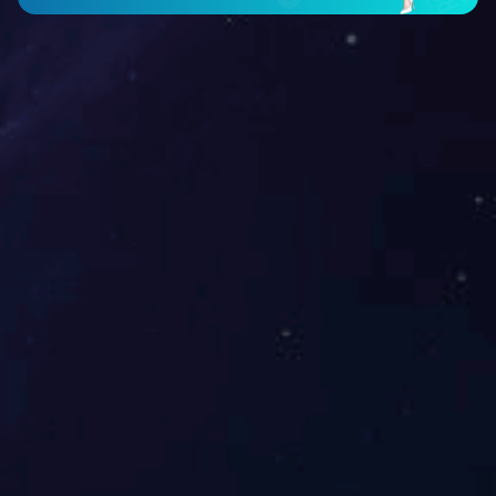
朔州环保增浓设备
朔州环保增浓机
相关新闻：
网站首页
关于我们
产品展示
公司实力
新闻中心
客户服务
客户案例
3377体育平台登录官网(中国)官方网站
Copyright © / 3377体育平台登录官网(中国)官方网站 专业从事