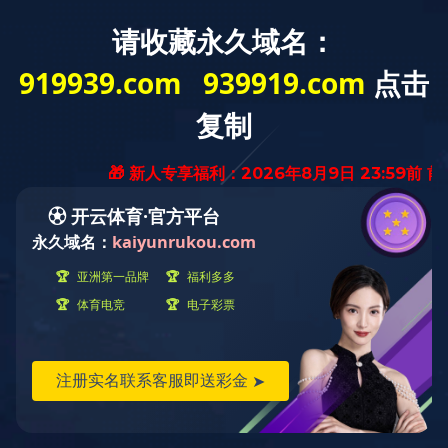
欢迎访问3377体育平台登录官网(中国)官方网站官方网站！
企业分站
|
网站地图
|
RSS
|
XML
3377体育平台登录官网(中国)官方网站
专业的3377体育平台登录官网(中国)官方网站生产制造厂家
13605135395
服务热线：
网站首页
关于我们
公司简介
3377体育平台登录官网(中国)官方网站
产品展示
朔州3377体育平台登录官网(中国)官方网站
朔州环保增
浓设备
朔州3377体育平台登录官网(中国)官方网站
朔州
储罐
实力资质