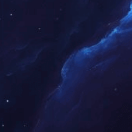
站
登录官网(中国)官方网站
国)官方网站
平台登录官网(中国)官方网站