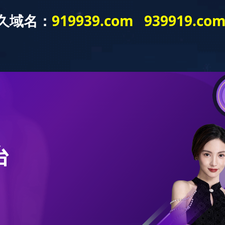
设备
张掖3377体育平台登录官网(中国)官方网站
张掖储罐