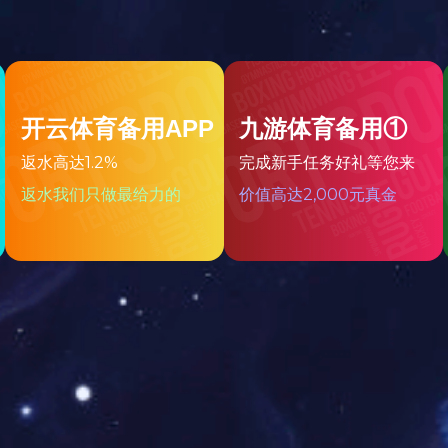
...
...
？