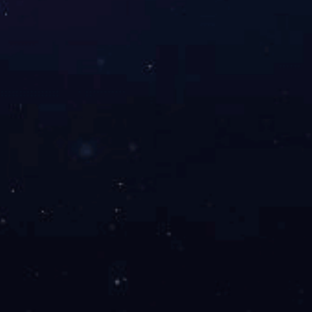
于
3377体育平台登录官网(中国)官方网站厂家
,
连云港3377体育平
owered by
祥云平台
技术支持：
久山网络
河北
青海
山西