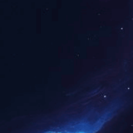
张掖3377体育平台登录官网(中国)官方网
您的当前位置：
首 页
>>
产品展示
>>
SGZ系列3377体育平台
张掖3377体育平台登录官网(中
所属分类：
张掖SGZ系列3377体育
点击次数：
1556
发布日期：
2022/01/12
在线询价
详细介绍