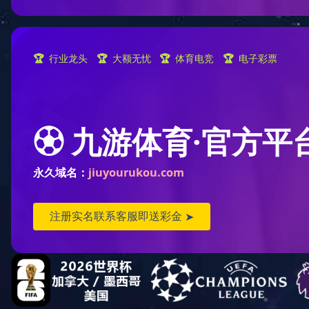
客户服务
客户案例
3377体育平台登录官网(中国)官方网站
产品展示
张掖3377体育平台登录官网(中国)官方网站
张掖环保增浓设备
张掖3377体育平台登录官网(中国)官方网站
张掖储罐
新闻资讯
3377体育平台登录官网(中国)官方网站的应用领域及使用注意
3377体育平台登录官网(中国)官方网站产品介绍