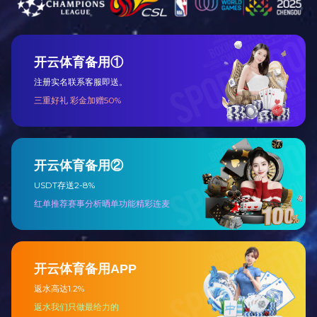
联系人：姜经理 13605135395
网址：www.newalbanynursingandrehab.com
地址：
连云港市赣榆经济开发区
张掖3377体育平台登录官网(中国)官方网
站
您的当前位置：
首 页
>>
产品展示
>>
SGZ系列3377体育平台
登录官网(中国)官方网站
张掖3377体育平台登录官网(中
国)官方网站