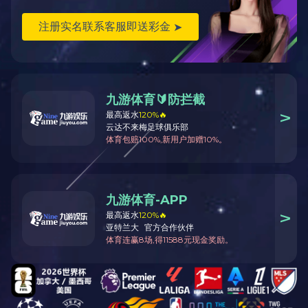
3377体育平台登录官网(中国)官方网站的应用领域及使
用注意...
3377体育平台登录官网(中国)官方网站产品介绍
介绍3377体育平台登录官网(中国)官方网站的使用方法
连云港3377体育平台登录官网(中国)官方网站的不同元
素对钢...
3377体育平台登录官网(中国)官方网站防爆的安全技术
措施（...
3377体育平台登录官网(中国)官方网站是如何发展起来
的？
热门关键词
3377体育平台登录官网(中国)官方网站
连云港3377体育平台登录官网(中国)官方网站
3377体育平台登录官网(中国)官方网站
3377体育平台登录官网(中国)官方网站