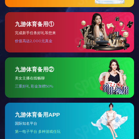
所属分类：
张掖SGZ系列3377体育平
台登录官网(中国)官方网站
点击次数：
发布日期：
2022/01/12
在线询价
详细介绍
相关标签：
上一篇：没有了
下一篇：
张掖3377体育平台登录官网(中国)官方网站