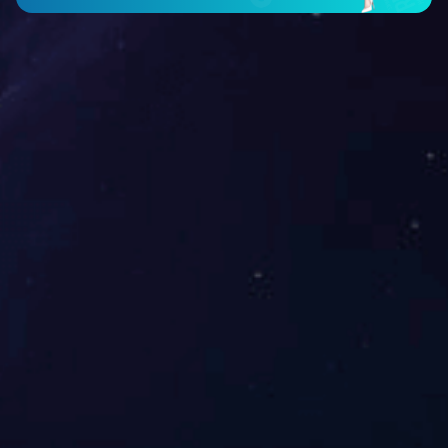
最近浏览：
相关产品：
相关新闻：
网站首页
关于我们
产品展示
公司实力
新闻中心
客户服务
客户案例
3377体育平台登录官网(中国)官方网站
Copyright © / 3377体育平台登录官网(中国)官方网站 专业从事
于
3377体育平台登录官网(中国)官方网站厂家
,
连云港3377体育
平台登录官网(中国)官方网站
,
轻质碳酸钙专用3377体育平台登