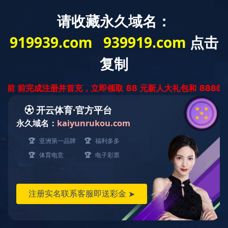
欢迎访问3377体育平台登录官网(中国)官方网站官方网站！
企业分站
|
网站地图
|
RSS
|
XML
3377体育平台登录官网(中国)官方网站
专业的3377体育平台登录官网(中国)官方网站生产制造厂家
13605135395
服务热线：
网站首页
关于我们
公司简介
3377体育平台登录官网(中国)官方网站
产品展示
朝阳3377体育平台登录官网(中国)官方网站
朝阳环保增
浓设备
朝阳3377体育平台登录官网(中国)官方网站
朝阳
储罐
实力资质