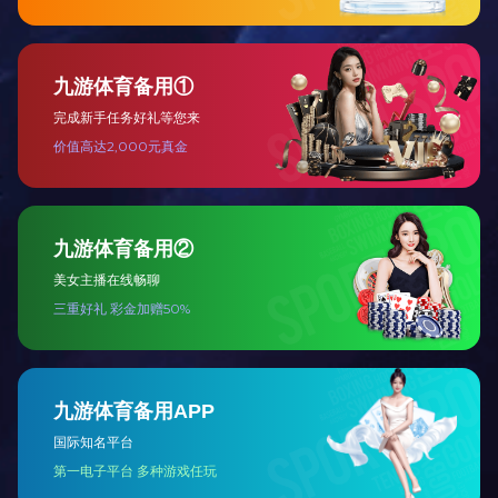
所属分类：
朝阳SGZ系列3377体育平
台登录官网(中国)官方网站
点击次数：
1714
发布日期：
2022/01/12
在线询价
详细介绍
相关标签：
上一篇：
朝阳3377体育平台登录官网(中国)官方网站
下一篇：
朝阳3377体育平台登录官网(中国)官方网站