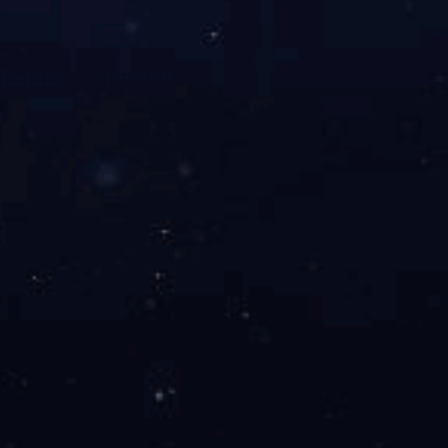
录官网(中国)官方网站
, 欢迎来电咨询!
备案号:苏ICP备
17070521号
Powered by
祥云平台
技术支持：
久山网络
热推产品
| 主营区域：
连云港
江西
山东
福建
广西
安徽
河南
河北
青海
山西
在线客服
客户服务
在线留言
分享到...
扫描二维码
分享
无关键词
|
新澳彩
|
乐竞体育·(LEJING)官方网站
|
爱体育（中
国官网）集团科技有限公司
|
B体育平台
|
6686在线(中国)唯一