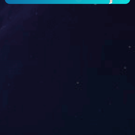
最近浏览：
相关产品：
相关新闻：
网站首页
关于我们
产品展示
公司实力
新闻中心
客户服务
客户案例
3377体育平台登录官网(中国)官方网站
Copyright © / 3377体育平台登录官网(中国)官方网站 专业从事
于
3377体育平台登录官网(中国)官方网站厂家
,
连云港3377体育
平台登录官网(中国)官方网站
,
轻质碳酸钙专用3377体育平台登