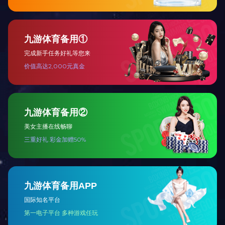
PGZB/LGZB系列3377体育平台登录官网(中国)
官方网站
网站首页
关于我们
产品展示
公司实力
新闻中心
客户服务
客户案例
3377体育平台登录官网(中国)官方网站
Copyright © / 3377体育平台登录官网(中国)官方网站 专业从事
于
3377体育平台登录官网(中国)官方网站厂家
,
连云港3377体育
平台登录官网(中国)官方网站
,
轻质碳酸钙专用3377体育平台登
录官网(中国)官方网站
, 欢迎来电咨询!
备案号:苏ICP备