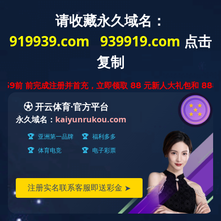
欢迎访问3377体育平台登录官网(中国)官方网站官方网站！
企业分站
|
网站地图
|
RSS
|
XML
3377体育平台登录官网(中国)官方网站
专业的3377体育平台登录官网(中国)官方网站生产制造厂家
13605135395
服务热线：
网站首页
关于我们
公司简介
3377体育平台登录官网(中国)官方网站
产品展示
3377体育平台登录官网(中国)官方网站
环保增浓设备
3377体育平台登录官网(中国)官方网站
储罐
实力资质
新闻中心