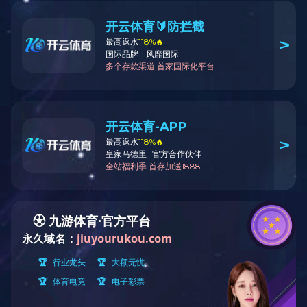
公司新闻
行业新闻
技术知识
客户服务
客户案例
3377体育平台登录官网(中国)官方网站
产品展示
3377体育平台登录官网(中国)官方网站
环保增浓设备
3377体育平台登录官网(中国)官方网站
储罐
新闻资讯
3377体育平台登录官网(中国)官方网站的应用领域及使