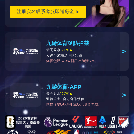
用注意...
3377体育平台登录官网(中国)官方网站产品介绍
介绍3377体育平台登录官网(中国)官方网站的使用方法
连云港3377体育平台登录官网(中国)官方网站的不同元
素对钢...
3377体育平台登录官网(中国)官方网站防爆的安全技术
措施（...
3377体育平台登录官网(中国)官方网站是如何发展起来
的？
热门关键词
3377体育平台登录官网(中国)官方网站
连云港3377体育平台登录官网(中国)官方网站
3377体育平台登录官网(中国)官方网站
3377体育平台登录官网(中国)官方网站
联系人：姜经理 13605135395