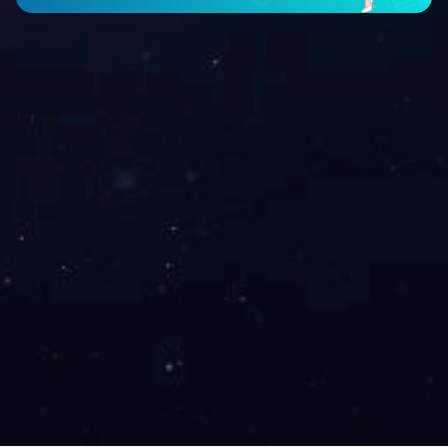
17070521号
Powered by
祥云平台
技术支持：
久山网络
热推产品
| 主营区域：
连云港
江西
山东
福建
广西
安徽
河南
河北
青海
山西
在线客服
客户服务
在线留言
分享到...
扫描二维码
分享
无关键词
|
新澳彩
|
乐竞体育·(LEJING)官方网站
|
爱体育（中
国官网）集团科技有限公司
|
B体育平台
|
6686在线(中国)唯一
官方网站
|
胜利在线(中国)唯一官方网站
|
GF官网
|
澳洲5最新
官方
|