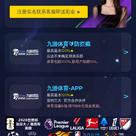
新闻资讯
3377体育平台登录官网(中国)官方网站的应用领域及使
用注意...
3377体育平台登录官网(中国)官方网站产品介绍
介绍3377体育平台登录官网(中国)官方网站的使用方法
连云港3377体育平台登录官网(中国)官方网站的不同元
素对钢...
3377体育平台登录官网(中国)官方网站防爆的安全技术
措施（...
3377体育平台登录官网(中国)官方网站是如何发展起来
的？
热门关键词
连云港3377体育平台登录官网(中国)官方网站
3377体育平台登录官网(中国)官方网站
3377体育平台登录官网(中国)官方网站