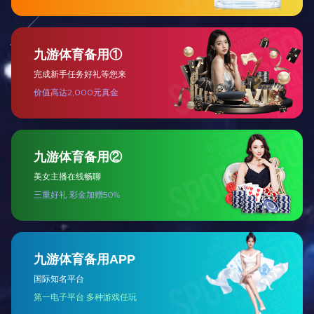
官方网站的产量趋势现以整体
上升
发布日期：
2018-03-17
作者：
点击：
270
3377体育平台登录官网(中国)官方网站
各个部件都施展着不
一样的作用，所以某个部件出故障，将会造成实验离心操控不
可以正常进行，乃至机器损害，所以3377体育平台登录官网
(中国)官方网站保养运作要贯彻到部件的保养。3377体育平台
登录官网(中国)官方网站显现屏是3377体育平台登录官网(中
国)官方网站必带的重要部件之一，显现屏紧要能力是显现当
前运作装态，转速还有离心状况等，还有匡助操控职员达到可
视化操控。假如显现屏出题目，就会给3377体育平台登录官网
(中国)官方网站运行还有离心实验操控带来巨大不便，不可以
达到实时监控离心过程还有3377体育平台登录官网(中国)官方
网站运作形态，很轻易产生实验失败或者3377体育平台登录官
网(中国)官方网站损害的情况。