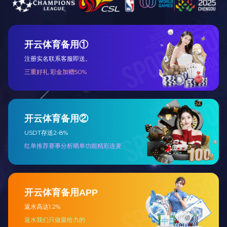
3377体育平台登录官网(中国)官方网站
3377体育平台登录官网(中国)官方网站
联系人：姜经理 13605135395
网址：www.newalbanynursingandrehab.com
地址：
连云港市赣榆经济开发区
新闻中心
您的当前位置：
首 页
>>
新闻中心
连云港3377体育平台登录官网(中国)官方网站
的使用为什么要选择不锈钢呢？