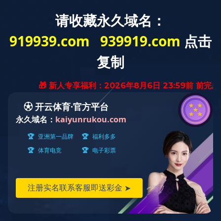
欢迎访问3377体育平台登录官网(中国)官方网站官方网站！
企业分站
|
网站地图
|
RSS
|
XML
3377体育平台登录官网(中国)官方网站
专业的3377体育平台登录官网(中国)官方网站生产制造厂家
13605135395
服务热线：
网站首页
关于我们
公司简介
3377体育平台登录官网(中国)官方网站
产品展示
3377体育平台登录官网(中国)官方网站
环保增浓设备
3377体育平台登录官网(中国)官方网站
储罐
实力资质
新闻中心