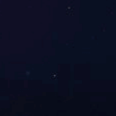
因分析及安全技术措施
3377体育平台登录官网(中国)官方网站在制药、化工工
业应用极广，其仍是当前化工中间体、医药原料药等生
产工艺中固液分离的主要设备。但是化工、制药工业生
产中离心分离过程一般都涉及到易燃易爆溶剂，3377体
育平台登录官网(中国)官方网站在运行过程中的安全性
已成为选型的首要要求。&nb
发布时间：2017-11-22 点击次数：151
连云港3377体育平台登录官网(中国)官方网站
按结构应该如何分类？
一般高速和低速3377体育平台登录官网(中国)官方网站
根据结构和功能进行分类，品种繁多，各厂家命名也无
统一标准。可分为台式3377体育平台登录官网(中国)官
方网站、多管微量台式3377体育平台登录官网(中国)官
方网站、细胞涂片3377体育平台登录官网(中国)官方网
站、血液洗涤台式3377体育平台登录官网(中国)官方网