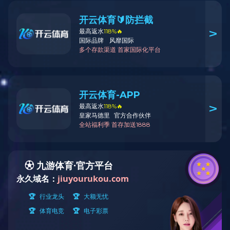
公司新闻
行业新闻
技术知识
客户服务
客户案例
3377体育平台登录官网(中国)官方网站
新闻中心
公司新闻
行业新闻
技术知识
产品分类
3377体育平台登录官网(中国)官方网站
环保增浓设备