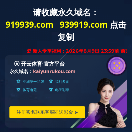
欢迎访问3377体育平台登录官网(中国)官方网站官方网站！
企业分站
|
网站地图
|
RSS
|
XML
3377体育平台登录官网(中国)官方网站
专业的3377体育平台登录官网(中国)官方网站生产制造厂家
13605135395
服务热线：
网站首页
关于我们
公司简介
3377体育平台登录官网(中国)官方网站
产品展示
澄迈县3377体育平台登录官网(中国)官方网站
澄迈县环
保增浓设备
澄迈县3377体育平台登录官网(中国)官方网
站
澄迈县储罐
实力资质