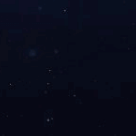
录官网(中国)官方网站
, 欢迎来电咨询!
备案号:苏ICP备
17070521号
Powered by
祥云平台
技术支持：
久山网络
热推产品
| 主营区域：
连云港
江西
山东
福建
广西
安徽
河南
河北
青海
山西
在线客服
客户服务
在线留言
分享到...
扫描二维码
分享
无关键词
|
新澳彩
|
乐竞体育·(LEJING)官方网站
|
爱体育（中
国官网）集团科技有限公司
|
B体育平台
|
6686在线(中国)唯一