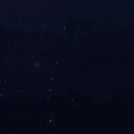
于
3377体育平台登录官网(中国)官方网站厂家
,
连云港3377体育平
owered by
祥云平台
技术支持：
久山网络
河北
青海
山西