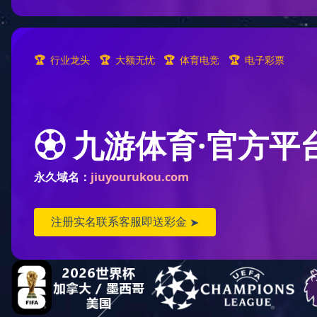
客户服务
客户案例
3377体育平台登录官网(中国)官方网站
产品展示
衡阳3377体育平台登录官网(中国)官方网站
衡阳环保增浓设备
衡阳3377体育平台登录官网(中国)官方网站
衡阳储罐
新闻资讯
3377体育平台登录官网(中国)官方网站的应用领域及使用注意
3377体育平台登录官网(中国)官方网站产品介绍