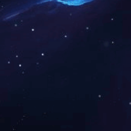
相关标签：
上一篇：
衡阳3377体育平台登录官网(中国)官方网站
下一篇：
衡阳3377体育平台登录官网(中国)官方网站
最近浏览：
相关产品：
相关新闻：
网站首页
关于我们
产品展示
公司实力
新闻中心
客户服务