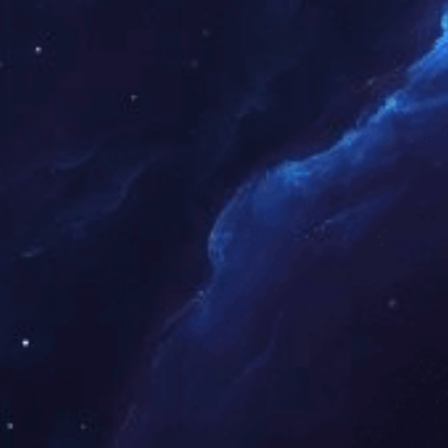
站
登录官网(中国)官方网站
国)官方网站
平台登录官网(中国)官方网站