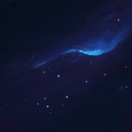
衡阳3377体育平台登录官网(中国)官方网
您的当前位置：
首 页
>>
产品展示
>>
衡阳3377体育平台登录
3377体育平台登录官网(中国)官方网站是专业生产3377体
站的研究、开发、生产销售已有数十年的历史。电话：13605135
衡阳3377体育平台登录官网(中国)官方网站
衡阳3377体育平台登录官网(中国)官方网站
网站首页
关于我们
产品展示
公司实力
新闻中心