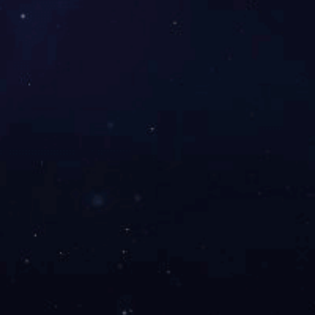
于
3377体育平台登录官网(中国)官方网站厂家
,
连云港3377体育平
owered by
祥云平台
技术支持：
久山网络
河北
青海
山西