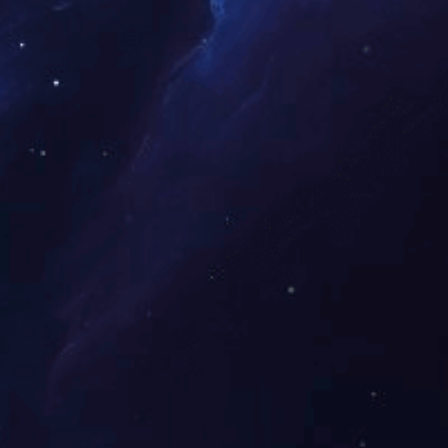
站
官网(中国)官方网站
育平台登录官网(中国)官方网站设备厂家之一，公司技术力量雄厚，设
395