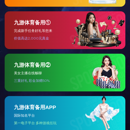
所属分类：
淮安SGZ系列3377体育平
台登录官网(中国)官方网站
点击次数：
1514
发布日期：
2022/01/12
在线询价
详细介绍
相关标签：
上一篇：
淮安3377体育平台登录官网(中国)官方网站
下一篇：
淮安3377体育平台登录官网(中国)官方网站