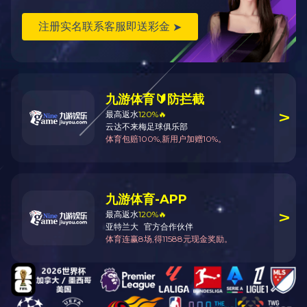
3377体育平台登录官网(中国)官方网站的应用领域及使
用注意...
3377体育平台登录官网(中国)官方网站产品介绍
介绍3377体育平台登录官网(中国)官方网站的使用方法
连云港3377体育平台登录官网(中国)官方网站的不同元
素对钢...
3377体育平台登录官网(中国)官方网站防爆的安全技术
措施（...
3377体育平台登录官网(中国)官方网站是如何发展起来
的？
热门关键词
3377体育平台登录官网(中国)官方网站
连云港3377体育平台登录官网(中国)官方网站
3377体育平台登录官网(中国)官方网站
3377体育平台登录官网(中国)官方网站