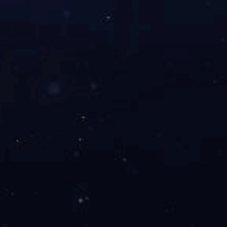
录官网(中国)官方网站
, 欢迎来电咨询!
备案号:苏ICP备
17070521号
Powered by
祥云平台
技术支持：
久山网络
热推产品
| 主营区域：
连云港
江西
山东
福建
广西
安徽
河南
河北
青海
山西
在线客服
客户服务
在线留言
分享到...
扫描二维码
分享
无关键词
|
新澳彩
|
乐竞体育·(LEJING)官方网站
|
爱体育（中
国官网）集团科技有限公司
|
B体育平台
|
6686在线(中国)唯一