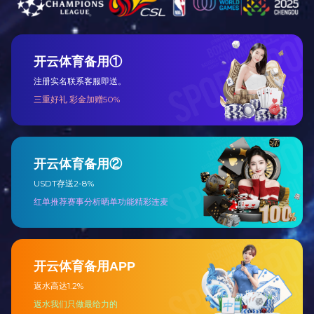
联系人：姜经理 13605135395
网址：www.newalbanynursingandrehab.com
地址：
连云港市赣榆经济开发区
淮安环保增浓设备
您的当前位置：
首 页
>>
产品展示
>>
淮安环保增浓设备
3377体育平台登录官网(中国)官方网站是专业生产3377体育平
台登录官网(中国)官方网站设备厂家之一，公司技术力量雄
厚，设备先进，检测手段齐全，对3377体育平台登录官网(中
国)官方网站的研究、开发、生产销售已有数十年的历史。电
话：13605135395
淮安环保增浓机