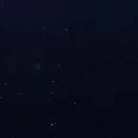
于
3377体育平台登录官网(中国)官方网站厂家
,
连云港3377体育平
owered by
祥云平台
技术支持：
久山网络
河北
青海
山西