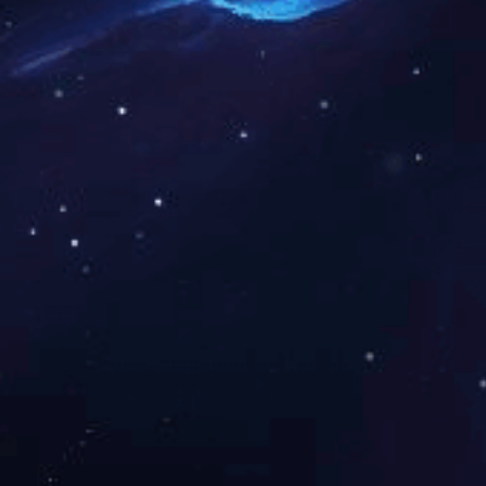
相关标签：
上一篇：
济宁3377体育平台登录官网(中国)官方网站
下一篇：
济宁3377体育平台登录官网(中国)官方网站
最近浏览：
相关产品：
相关新闻：
网站首页
关于我们
产品展示
公司实力
新闻中心
客户服务