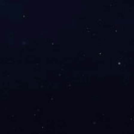
台登录官网(中国)官方网站
,
轻质碳酸钙专用3377体育平台登录官