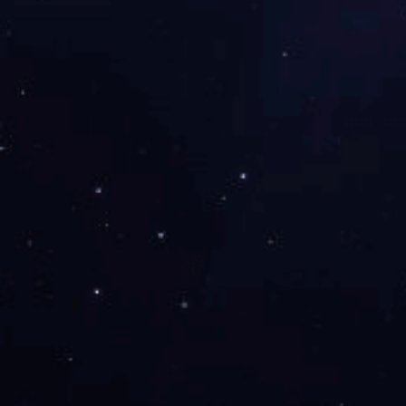
客户案例
3377体育平台登录官网(中国)官方网站
Copyright © / 3377体育平台登录官网(中国)官方网站 专业从事
网(中国)官方网站
, 欢迎来电咨询!
备案号:苏ICP备17070521号
P
热推产品
| 主营区域：
连云港
江西
山东
福建
广西
安徽
河南
在线客服
客户服务
在线留言
分享到...
扫描二维码