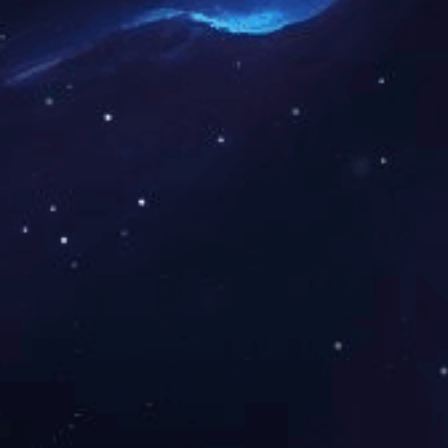
济宁环保增浓机
济宁环保增浓机
济宁环保增浓机
济宁环保增浓机
网站首页
关于我们
产品展示
公司实力
新闻中心