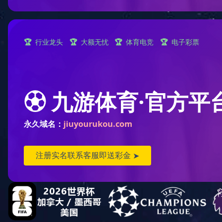
客户服务
客户案例
3377体育平台登录官网(中国)官方网站
产品展示
济宁3377体育平台登录官网(中国)官方网站
济宁环保增浓设备
济宁3377体育平台登录官网(中国)官方网站
济宁储罐
新闻资讯
3377体育平台登录官网(中国)官方网站的应用领域及使用注意
3377体育平台登录官网(中国)官方网站产品介绍