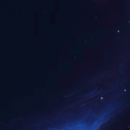
济宁环保增浓设备
您的当前位置：
首 页
>>
产品展示
>>
济宁环保增浓设备
3377体育平台登录官网(中国)官方网站是专业生产3377体
站的研究、开发、生产销售已有数十年的历史。电话：13605135
济宁环保增浓机
济宁环保增浓设备
济宁13603377体育平台登录官网(中国)官方网站