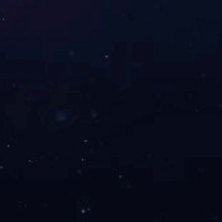
于
3377体育平台登录官网(中国)官方网站厂家
,
连云港3377体育平
owered by
祥云平台
技术支持：
久山网络
河北
青海
山西