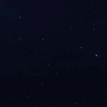
台登录官网(中国)官方网站
,
轻质碳酸钙专用3377体育平台登录官