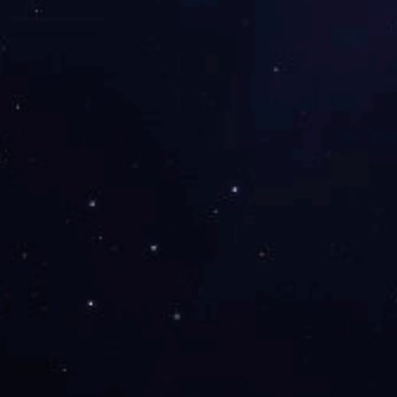
客户服务
客户案例
3377体育平台登录官网(中国)官方网站
Copyright © / 3377体育平台登录官网(中国)官方网站 专业从事
网(中国)官方网站
, 欢迎来电咨询!
备案号:苏ICP备17070521号
P
热推产品
| 主营区域：
连云港
江西
山东
福建
广西
安徽
河南
在线客服
客户服务
在线留言
分享到...
扫描二维码