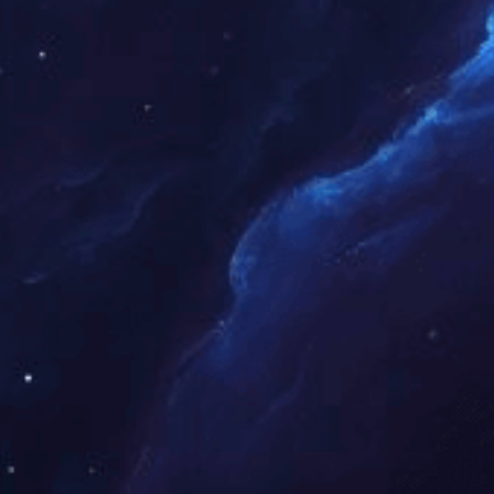
站
登录官网(中国)官方网站
国)官方网站
平台登录官网(中国)官方网站