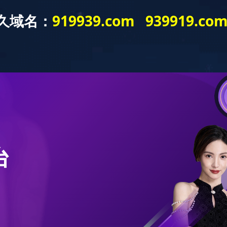
设备
聊城3377体育平台登录官网(中国)官方网站
聊城储罐