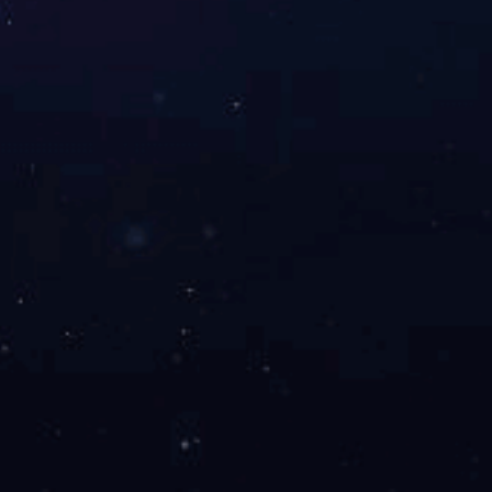
于
3377体育平台登录官网(中国)官方网站厂家
,
连云港3377体育平
owered by
祥云平台
技术支持：
久山网络
河北
青海
山西