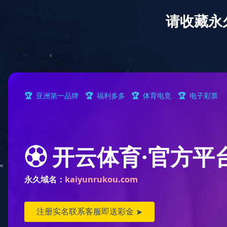
欢迎访问3377体育平台登录官网(中国)官方网站官方网站！
企业分站
|
网站地图
|
RSS
|
XML
3377体育平台登录官网(中国)官方网站
专业的3377体育平台登录官网(中国)官方网站生产制造厂家
13605135395
服务热线：
网站首页
关于我们
公司简介
3377体育平台登录官网(中国)官方网站
产品展示
聊城3377体育平台登录官网(中国)官方网站
聊城环保增浓
实力资质
新闻中心
公司新闻
行业新闻
技术知识