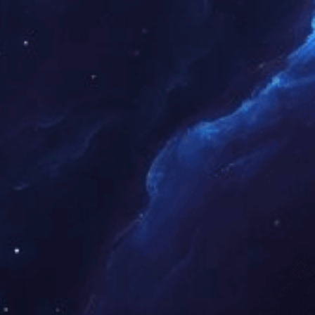
育平台登录官网(中国)官方网站设备厂家之一，公司技术力量雄厚，设
395