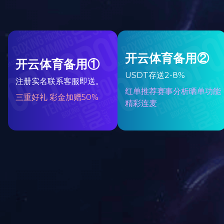
介绍3377体育平台登录官网(中国)官方网站的使用方法
连云港3377体育平台登录官网(中国)官方网站的不同元素对钢
3377体育平台登录官网(中国)官方网站防爆的安全技术措施（
3377体育平台登录官网(中国)官方网站是如何发展起来的
热门关键词
3377体育平台登录官网(中国)官方网站
连云港3377体育平台登录官网(中国)官方网站
3377体育平台登录官网(中国)官方网站
3377体育平台登录官网(中国)官方网站
联系人：姜经理 13605135395
网址：www.newalbanynursingandrehab.com
地址：
连云港市赣榆经济开发区