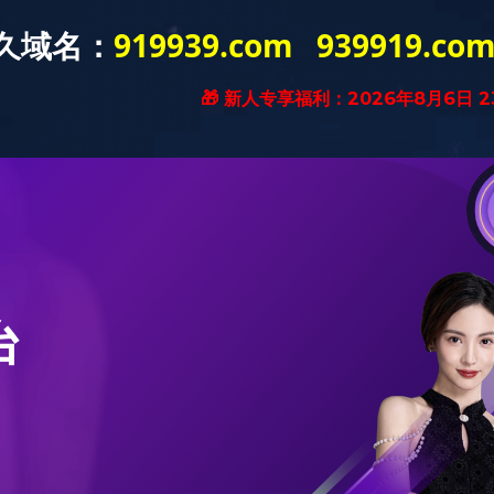
设备
聊城3377体育平台登录官网(中国)官方网站
聊城储罐