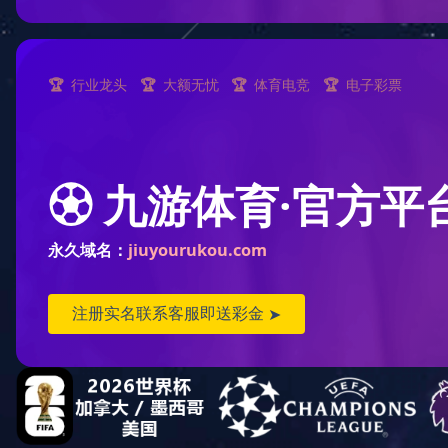
客户服务
客户案例
3377体育平台登录官网(中国)官方网站
产品展示
黔南3377体育平台登录官网(中国)官方网站
黔南环保增浓设备
黔南3377体育平台登录官网(中国)官方网站
黔南储罐
新闻资讯
3377体育平台登录官网(中国)官方网站的应用领域及使用注意
3377体育平台登录官网(中国)官方网站产品介绍