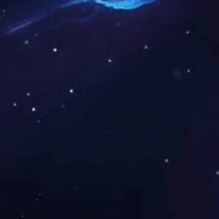
相关标签：
上一篇：
黔南3377体育平台登录官网(中国)官方网站
下一篇：
黔南3377体育平台登录官网(中国)官方网站
最近浏览：
相关产品：
相关新闻：
网站首页
关于我们
产品展示
公司实力
新闻中心
客户服务