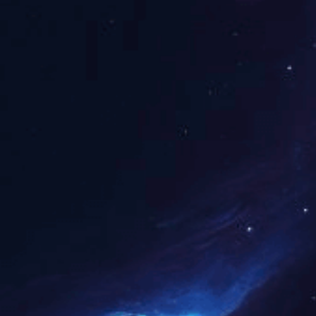
黔南3377体育平台登录官网(中国)官方网
您的当前位置：
首 页
>>
产品展示
>>
SGZ系列3377体育平台
黔南3377体育平台登录官网(中
所属分类：
黔南SGZ系列3377体育
点击次数：
1556
发布日期：
2022/01/12
在线询价
详细介绍