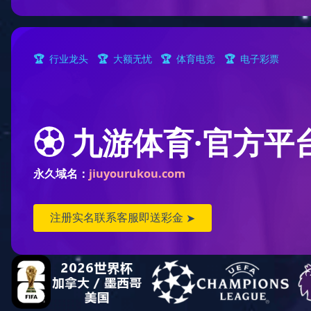
客户服务
客户案例
3377体育平台登录官网(中国)官方网站
产品展示
黔南3377体育平台登录官网(中国)官方网站
黔南环保增浓设备
黔南3377体育平台登录官网(中国)官方网站
黔南储罐
新闻资讯
3377体育平台登录官网(中国)官方网站的应用领域及使用注意
3377体育平台登录官网(中国)官方网站产品介绍