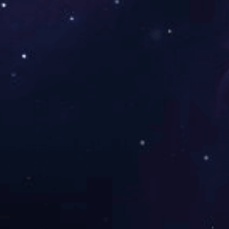
黔南3377体育平台登录官网(中国)官方网站
黔南3377体育平台登录官网(中国)官方网站
黔南PGZB/LGZB系列
黔南PD系列3377体育平台登录官网(中国)官方
共25条
每页12条
页次：1/3
1
2
3
下一页
尾页
网站首页
关于我们
产品展示