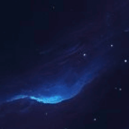
黔南3377体育平台登录官网(中国)官方网站
黔南3377体育平台登录官网(中国)官方网站
黔南3377体育平台登录官网(中国)官方网站
黔南3377体育平台登录官网(中国)官方网站
黔南3377体育平台登录官网(中国)官方网站