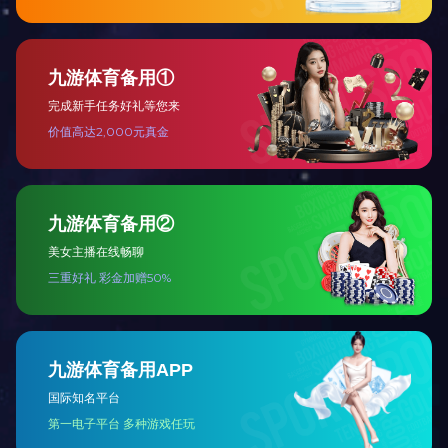
四平储罐
四平储罐
网站首页
关于我们
产品展示
公司实力
新闻中心
客户服务
客户案例
3377体育平台登录官网(中国)官方网站
Copyright © / 3377体育平台登录官网(中国)官方网站 专业从事