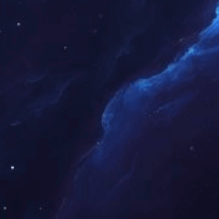
站
登录官网(中国)官方网站
国)官方网站
平台登录官网(中国)官方网站