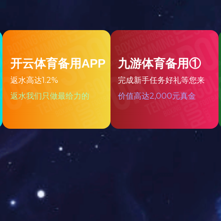
...
...
？