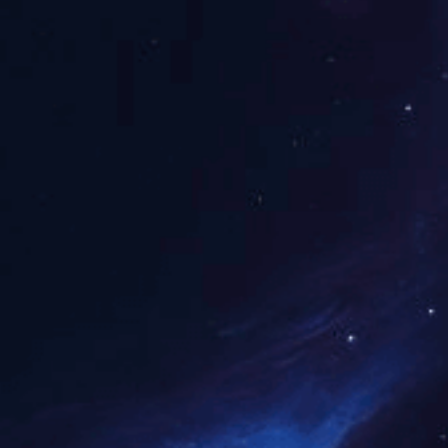
孝感环保增浓设备
您的当前位置：
首 页
>>
产品展示
>>
孝感环保增浓设备
3377体育平台登录官网(中国)官方网站是专业生产3377体
站的研究、开发、生产销售已有数十年的历史。电话：13605135
孝感环保增浓机
孝感环保增浓设备
孝感13603377体育平台登录官网(中国)官方网站