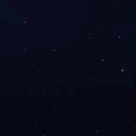
台登录官网(中国)官方网站
,
轻质碳酸钙专用3377体育平台登录官