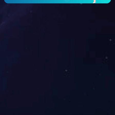
最近浏览：
相关产品：
相关新闻：
网站首页
关于我们
产品展示
公司实力
新闻中心
客户服务
客户案例
3377体育平台登录官网(中国)官方网站
Copyright © / 3377体育平台登录官网(中国)官方网站 专业从事
于
3377体育平台登录官网(中国)官方网站厂家
,
连云港3377体育
平台登录官网(中国)官方网站
,
轻质碳酸钙专用3377体育平台登