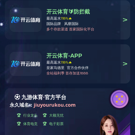
新闻中心
公司新闻
行业新闻
技术知识
客户服务
客户案例
3377体育平台登录官网(中国)官方网站
产品展示
营口3377体育平台登录官网(中国)官方网站
营口环保增浓设备
营口3377体育平台登录官网(中国)官方网站
营口储罐
新闻资讯