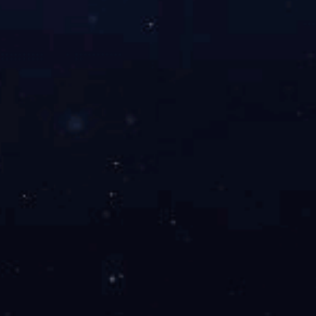
录官网(中国)官方网站
, 欢迎来电咨询!
备案号:苏ICP备
17070521号
Powered by
祥云平台
技术支持：
久山网络
热推产品
| 主营区域：
连云港
江西
山东
福建
广西
安徽
河南
河北
青海
山西
在线客服
客户服务
在线留言
分享到...
扫描二维码
分享
无关键词
|
新澳彩
|
乐竞体育·(LEJING)官方网站
|
爱体育（中
国官网）集团科技有限公司
|
B体育平台
|
6686在线(中国)唯一