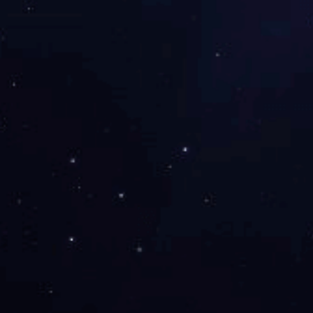
客户服务
客户案例
3377体育平台登录官网(中国)官方网站
Copyright © / 3377体育平台登录官网(中国)官方网站 专业从事
网(中国)官方网站
, 欢迎来电咨询!
备案号:苏ICP备17070521号
P
热推产品
| 主营区域：
连云港
江西
山东
福建
广西
安徽
河南
在线客服
客户服务
在线留言
分享到...
扫描二维码