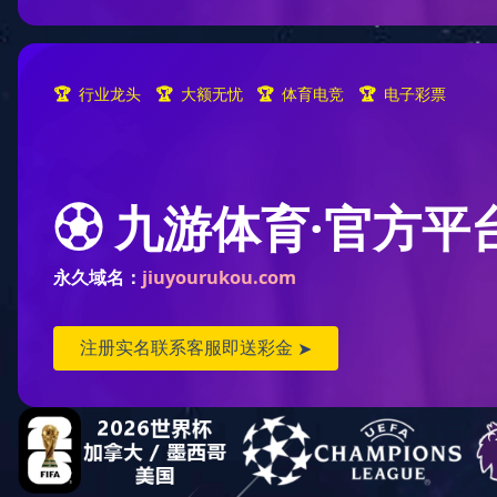
客户服务
客户案例
3377体育平台登录官网(中国)官方网站
产品展示
营口3377体育平台登录官网(中国)官方网站
营口环保增浓设备
营口3377体育平台登录官网(中国)官方网站
营口储罐
新闻资讯
3377体育平台登录官网(中国)官方网站的应用领域及使用注意
3377体育平台登录官网(中国)官方网站产品介绍