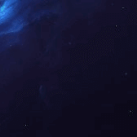
备先进，检测手段齐全，对3377体育平台登录官网(中国)官方网