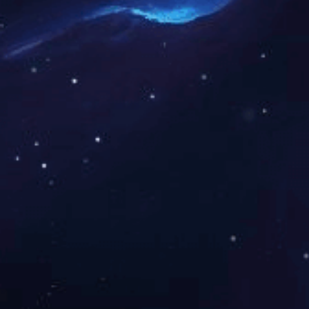
营口环保增浓机
营口环保增浓机
营口环保增浓机
营口环保增浓机
网站首页
关于我们
产品展示
公司实力
新闻中心