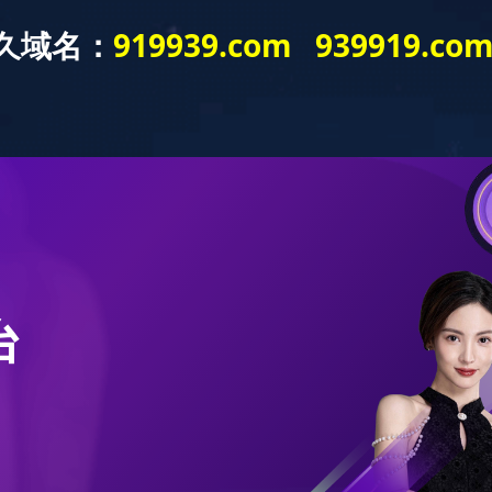
设备
营口3377体育平台登录官网(中国)官方网站
营口储罐