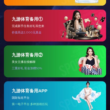
所属分类：
营口SGZ系列3377体育平
台登录官网(中国)官方网站
点击次数：
1714
发布日期：
2022/01/12
在线询价
详细介绍
相关标签：
上一篇：
营口3377体育平台登录官网(中国)官方网站
下一篇：
营口3377体育平台登录官网(中国)官方网站