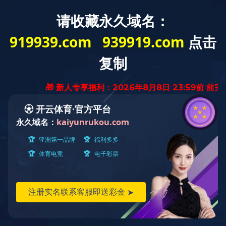
欢迎访问3377体育平台登录官网(中国)官方网站官方网站！
企业分站
|
网站地图
|
RSS
|
XML
3377体育平台登录官网(中国)官方网站
专业的3377体育平台登录官网(中国)官方网站生产制造厂家
13605135395
服务热线：
网站首页
关于我们
公司简介
3377体育平台登录官网(中国)官方网站
产品展示
营口3377体育平台登录官网(中国)官方网站
营口环保增
浓设备
营口3377体育平台登录官网(中国)官方网站
营口
储罐
实力资质