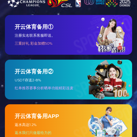
联系人：姜经理 13605135395
网址：www.newalbanynursingandrehab.com
地址：
连云港市赣榆经济开发区
营口3377体育平台登录官网(中国)官方网
站
您的当前位置：
首 页
>>
产品展示
>>
SGZ系列3377体育平台
登录官网(中国)官方网站
营口3377体育平台登录官网(中
国)官方网站