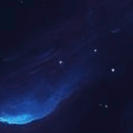
2、待船方、安全、调度、货主等有关部门确认安全无误后，
3、作业过程中，作业人员应对船舶的系泊状况进行监视，使
4、输油臂应随着船舶的运动而自由转动，不得由于疏忽而用
5、作业时应避免过分震动，不可使输油臂互相碰撞。
6、作业过程中，作业人员应检查输油臂、输油臂与船舶（管
作业结束：
1、作业完毕，应按规定对管线进行扫线，扫线结束后，船方
2、作业人员将输油臂收回：
①弹起内臂定位销；
②拽内臂与外臂的牵引绳使输油臂处于回收状态；
③待内臂外臂自动锁定后插上防风定位插销。