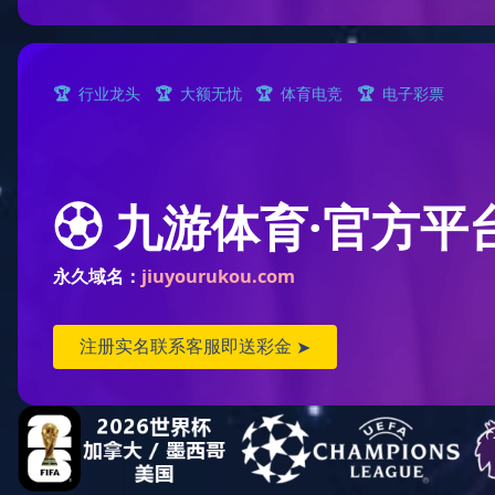
客户服务
客户案例
3377体育平台登录官网(中国)官方网站
新闻中心
公司新闻
行业新闻
技术知识
产品分类
3377体育平台登录官网(中国)官方网站
环保增浓设备
3377体育平台登录官网(中国)官方网站