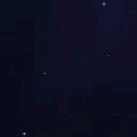
PS系列3377体育平台登录官网(中国)官方网站
SS系列3377体育平台登录官网(中国)官方网站
PSB/PBZ型3377体育平台登录官网(中国)官方
相关新闻：
3377体育平台登录官网(中国)官方网站防爆的安全技术
3377体育平台登录官网(中国)官方网站使用注意点！
3377体育平台登录官网(中国)官方网站的维护小措施！
介绍3377体育平台登录官网(中国)官方网站的使用方法
3377体育平台登录官网(中国)官方网站电源问题！