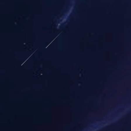
联系人：姜经理 13605135395
网址：www.newalbanynursingandrehab.com
地址：
连云港市赣榆经济开发区
连云港输油臂在海洋石油码头中应用广泛
您的当前位置：
首 页
>>
新闻中心
>>
公司新闻
连云港输油臂在海洋石油码头
发布日期：
2017-11-22
作者：
点击：
247
在海洋石油化工码头中用于装卸原料和产品的设备，输油臂和
进行，避免发生意外，从而还能延长输油臂的使用寿命。现在
在作业前：