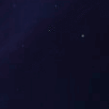
网站
具有哪些特点
参数两方面