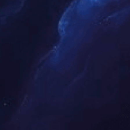
方可开始输油；作业时要按规定的压力及流速进行作业。
船舶的移动限制在输油臂活动范围内，一旦超限，声光报警器即
上锁定装置。
线）接口联接处有无渗漏等异常情况，发现问题及时处理。
拆卸快速连接器与油船集油口的连接螺栓，并打开快速连接器，