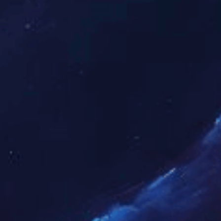
有多重要吧。
77体育平台登录官网(中国)官方网站了；工业3377体育平