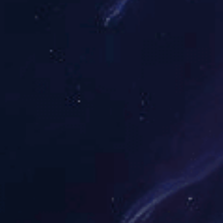
联系人：姜经理 13605135395
网址：www.newalbanynursingandrehab.com
地址：
连云港市赣榆经济开发区
3377体育平台登录官网(中国)官方网站有
您的当前位置：
首 页
>>
新闻中心
>>
行业新闻
3377体育平台登录官网(中国
发布日期：
2019-10-15
作者：
点击：
189
作为一个
连云港3377体育平台登录官网(中国)官方网站
厂家，
在远古时期，人们用绳索的一端系住陶罐，手握绳索的另一端，旋