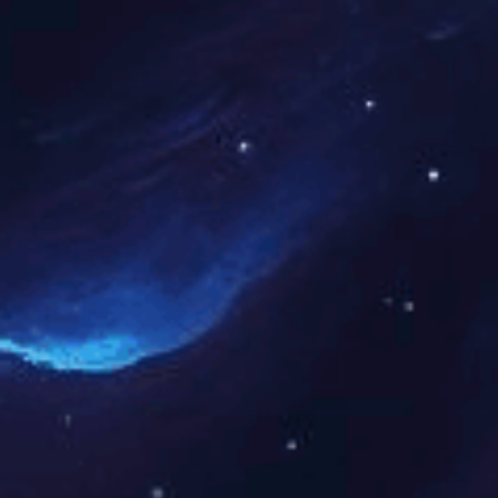
本文网址：/news/399.html
相关标签：
连云港3377体育平台登录官网(中国)官方
上一篇：
3377体育平台登录官网(中国)官方网站有多好用？
下一篇：
3377体育平台登录官网(中国)官方网站工作顺序！
最近浏览：
相关产品：
PS系列3377体育平台登录官网(中国)官方网站
PAUT3377体育平台登录官网(中国)官方网站