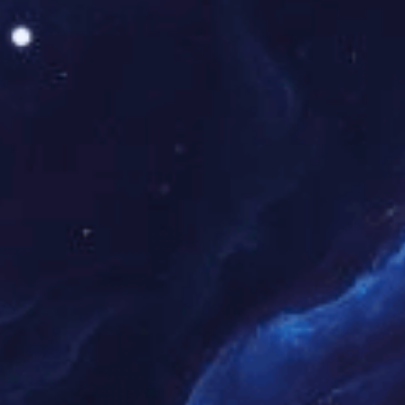
后出现纺织品脱水用的三足式3377体育平台登录官网(中国)官
后，20世纪30年代出现了连续操作的3377体育平台登录官网(中
7体育平台登录官网(中国)官方网站盖必须关闭，离心结束后取出转
377体育平台登录官网(中国)官方网站的平台上，或摆放在实验
转盖之间有无缝隙，如有缝隙要拧开重新拧紧，直至确认无缝隙方可
)官方网站室，一旦发生异常情况操作人员不能关电源（POWER）
、变形、有裂纹的离心管。 在节假日和晚间后一个使用3377体
)官方网站的信息，欢迎随时与我们联系。