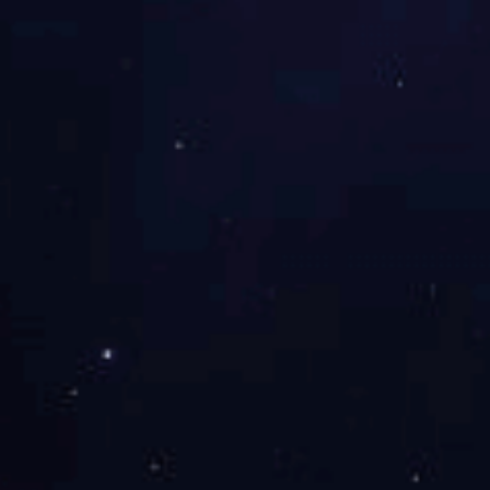
3377体育平台登录官网(中国)官方网站防爆的安全技术
介绍3377体育平台登录官网(中国)官方网站的使用方法
3377体育平台登录官网(中国)官方网站的维护小措施！
3377体育平台登录官网(中国)官方网站电源问题！
网站首页
关于我们
产品展示
公司实力
新闻中心
客户服务
客户案例
3377体育平台登录官网(中国)官方网站
Copyright © / 3377体育平台登录官网(中国)官方网站 专业从事
网(中国)官方网站
, 欢迎来电咨询!
备案号:苏ICP备17070521号
P
热推产品
| 主营区域：
连云港
江西
山东
福建
广西
安徽
河南