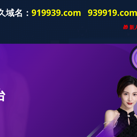
77体育平台登录官网(中国)官方网站
储罐