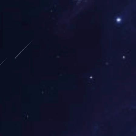
台登录官网(中国)官方网站则诞生于欧洲，如，19世纪中叶，先
(中国)官方网站均是经过间歇操作与人工排渣的。卸渣机构经改进
也因此实现了自动控制而得以发展。
3377体育平台登录官网(中国)官方网站在预冷状态时，337
国)官方网站盖处于打开状态。转头在预冷时转头盖可摆放在3
会飞出，造成事故！ 转头盖在拧紧后一定要用手指触摸转头与
在离心过程中，操作人员不得离开3377体育平台登录官网(中国
国)官方网站使用记录。 不得使用伪劣的离心使管，不得用老化
器使用过程中发生机器故障，部件损坏情况时要及时维修。
如果您想要了解更多关于连云港3377体育平台登录官网(中国