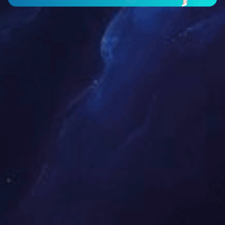
3377体育平台登录官网(中国)官方网站的主要元件是转头，它
是高速离心时转动的部件。转头可以被固定在3377体育平台登
录官网(中国)官方网站上，也可以是一个3377体育平台登录官
网(中国)官方网站使用多个转头，将它们装在称为主轴的部件
上。3377体育平台登录官网(中国)官方网站转头通常还带有一
个盖子，能紧紧拧上盖住，防止样品飞出来。许多3377体育平
台登录官网(中国)官方网站会有一个制冷单元，它可以保持内
部温度在离心时得到控制。
离心力也可以用RCF相对离心力来定量。RCF通常表现为地球
重力加速度的倍数。RCF的计算公式是转头半径乘以角速度平
方，然后除以地球的重力加速度。RCF通过下面的公式和
RPM相关，其中r代表3377体育平台登录官网(中国)官方网站