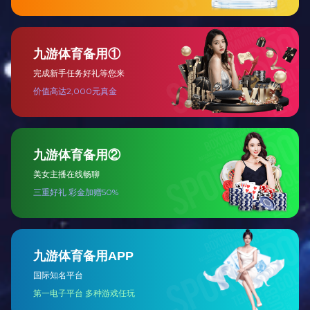
官方网站的原理是啥？
发布日期：
2019-04-15
作者：
点击：
163
作为一个
连云港3377体育平台登录官网(中国)官方网站
厂家，
今天，小编就来和大家聊一聊
3377体育平台登录官网(中国)官
方网站
的原理吧。
3377体育平台登录官网(中国)官方网站是一种全球几乎所有研
究实验室都在使用的仪器。离心是一个基本的实验室操作过
程，它使用3377体育平台登录官网(中国)官方网站来分离复杂
混合物中的组分。在极高速度下离心实验样品，混合物中的组
分会受到离心力的影响，使得较高密度的颗粒离开轴心方向移
动，而密度小的颗粒则朝向轴心方向移动。这些颗粒会沉积在
管底，形成所谓的沉淀物，这样分离得到的样品，或被称为上
清的余液，都可用作进一步处理或者分析。