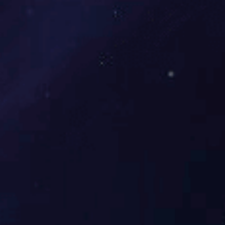
的半径，以厘米为单位。对该公式的使用可能会影响到实验的
成功或失败，但您不必在每个新的操作中都采用这种计算方
法。3377体育平台登录官网(中国)官方网站通常都附带了图表
来帮助简单地换算RCF和RPM。用一个尺子连接3377体育平
台登录官网(中国)官方网站的半径和一个已知的RPM数值，就
可以得到RCF数值。
想要购买连云港3377体育平台登录官网(中国)官方网站或者想
要了解更多相关知识，欢迎随时与我们联系。
本文网址：/news/393.html
相关标签：
连云港3377体育平台登录官网(中国)官方
网站
上一篇：
如何解决硅片切割面崩裂？
下一篇：
轻质碳酸钙是什么？