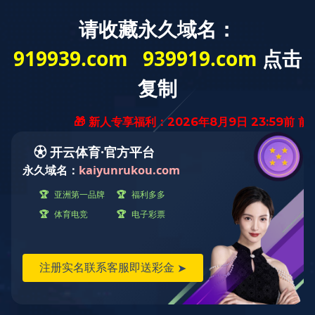
欢迎访问3377体育平台登录官网(中国)官方网站官方网站！
企业分站
|
网站地图
|
RSS
|
XML
3377体育平台登录官网(中国)官方网站
专业的3377体育平台登录官网(中国)官方网站生产制造厂家
13605135395
服务热线：
网站首页
关于我们
公司简介
3377体育平台登录官网(中国)官方网站
产品展示
3377体育平台登录官网(中国)官方网站
环保增浓设备
3377体育平台登录官网(中国)官方网站
储罐
实力资质
新闻中心