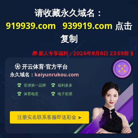
欢迎访问3377体育平台登录官网(中国)官方网站官方网站！
企业分站
|
网站地图
|
RSS
|
XML
3377体育平台登录官网(中国)官方网站
专业的3377体育平台登录官网(中国)官方网站生产制造厂家
13605135395
服务热线：
网站首页
关于我们
公司简介
3377体育平台登录官网(中国)官方网站
产品展示
3377体育平台登录官网(中国)官方网站
环保增浓设备
3377体育平台登录官网(中国)官方网站
储罐
实力资质
新闻中心