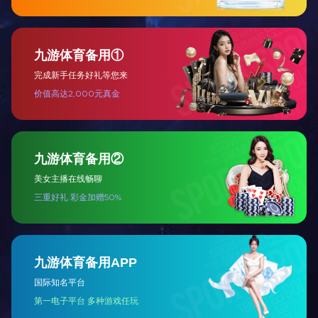
录官网(中国)官方网站
点击次数：
1714
发布日期：
2022/01/12
在线询价
详细介绍
相关标签：
上一篇：
3377体育平台登录官网(中国)官方网站
下一篇：
3377体育平台登录官网(中国)官方网站
最近浏览：