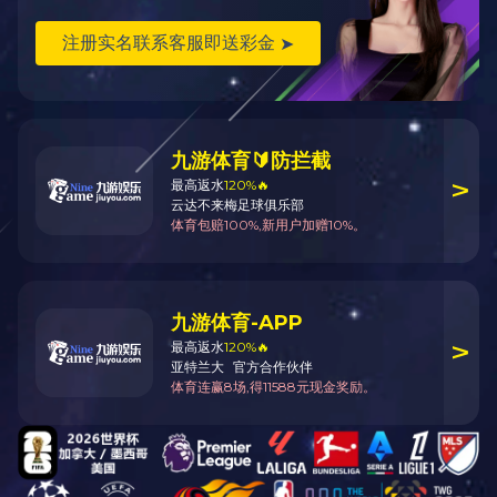
用注意...
3377体育平台登录官网(中国)官方网站产品介绍
介绍3377体育平台登录官网(中国)官方网站的使用方法
连云港3377体育平台登录官网(中国)官方网站的不同元
素对钢...
3377体育平台登录官网(中国)官方网站防爆的安全技术
措施（...
3377体育平台登录官网(中国)官方网站是如何发展起来
的？
热门关键词
3377体育平台登录官网(中国)官方网站
连云港3377体育平台登录官网(中国)官方网站
3377体育平台登录官网(中国)官方网站
3377体育平台登录官网(中国)官方网站
联系人：姜经理 13605135395