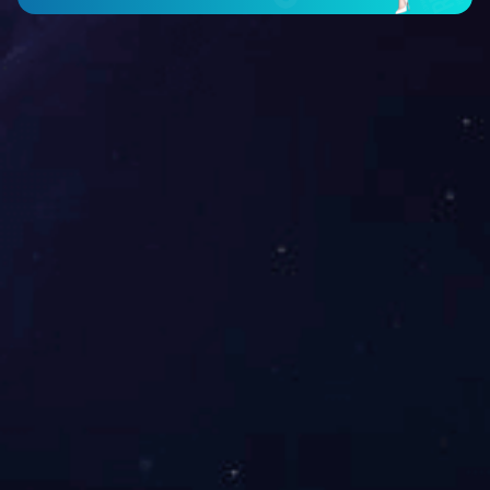
相关产品：
相关新闻：
网站首页
关于我们
产品展示
公司实力
新闻中心
客户服务
客户案例
3377体育平台登录官网(中国)官方网站
Copyright © / 3377体育平台登录官网(中国)官方网站 专业从事
于
3377体育平台登录官网(中国)官方网站厂家
,
连云港3377体育
平台登录官网(中国)官方网站
,
轻质碳酸钙专用3377体育平台登
录官网(中国)官方网站
, 欢迎来电咨询!
备案号:苏ICP备
17070521号
Powered by
祥云平台
技术支持：
久山网络