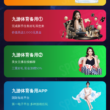
录官网(中国)官方网站
点击次数：
1514
发布日期：
2022/01/12
在线询价
详细介绍
相关标签：
上一篇：
3377体育平台登录官网(中国)官方网站
下一篇：
3377体育平台登录官网(中国)官方网站
最近浏览：