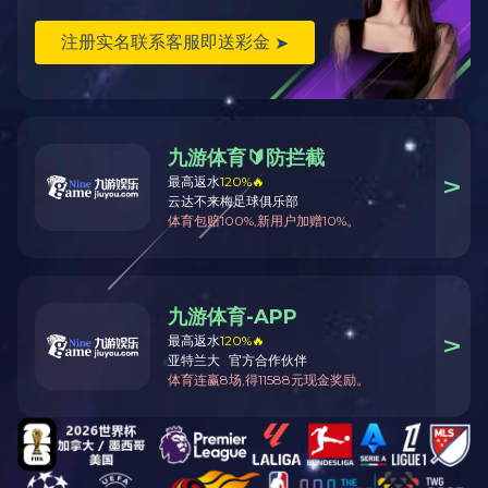
3377体育平台登录官网(中国)官方网站的应用领域及使
用注意...
3377体育平台登录官网(中国)官方网站产品介绍
介绍3377体育平台登录官网(中国)官方网站的使用方法
连云港3377体育平台登录官网(中国)官方网站的不同元
素对钢...
3377体育平台登录官网(中国)官方网站防爆的安全技术
措施（...
3377体育平台登录官网(中国)官方网站是如何发展起来
的？
热门关键词
3377体育平台登录官网(中国)官方网站
连云港3377体育平台登录官网(中国)官方网站
3377体育平台登录官网(中国)官方网站
3377体育平台登录官网(中国)官方网站