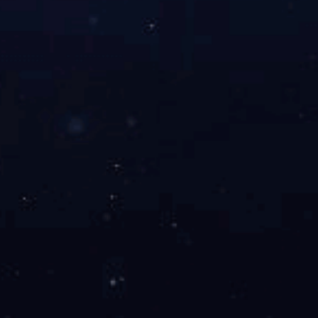
平台登录官网(中国)官方网站
,
轻质碳酸钙专用3377体育平台登
录官网(中国)官方网站
, 欢迎来电咨询!
备案号:苏ICP备
17070521号
Powered by
祥云平台
技术支持：
久山网络
热推产品
| 主营区域：
连云港
江西
山东
福建
广西
安徽
河南
河北
青海
山西
在线客服
客户服务
在线留言
分享到...
扫描二维码
分享
无关键词
|
新澳彩
|
乐竞体育·(LEJING)官方网站
|
爱体育（中
国官网）集团科技有限公司
|
B体育平台
|
6686在线(中国)唯一