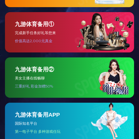
白沙黎族自治县环保增
白沙黎族自治县环保增
白沙黎族自治县136
白沙黎族自治县环保增
白沙黎族自治县环保增