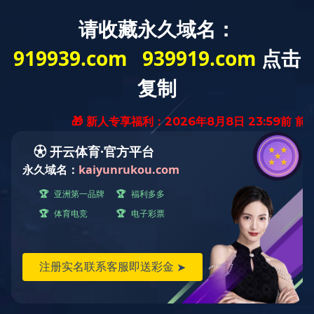
欢迎访问3377体育平台登录官网(中国)官方网站官方网站！
企业分站
|
网站地图
|
RSS
|
XML
3377体育平台登录官网(中国)官方网站
专业的3377体育平台登录官网(中国)官方网站生产制造厂家
13605135395
服务热线：
网站首页
关于我们
公司简介
3377体育平台登录官网(中国)官方网站
产品展示
白沙黎族自治县3377体育平台登录官网(中国)官方网站
白沙黎族自治县环保增浓设备
白沙黎族自治县3377体育
平台登录官网(中国)官方网站
白沙黎族自治县储罐
实力资质