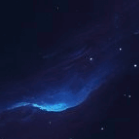
白沙黎族自治县3377体育平台登录官网(中国)
白沙黎族自治县3377体育平台登录官网(中国)
白沙黎族自治县3377体育平台登录官网(中国)
白沙黎族自治县3377体育平台登录官网(中国)
白沙黎族自治县3377体育平台登录官网(中国)