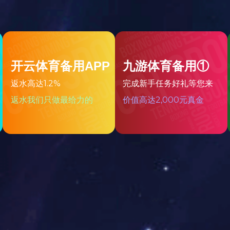
...
...
？