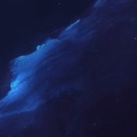
备先进，检测手段齐全，对3377体育平台登录官网(中国)官方网