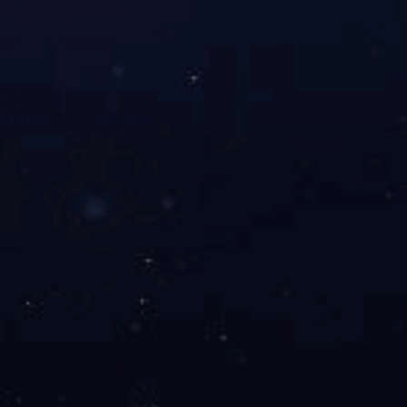
于
3377体育平台登录官网(中国)官方网站厂家
,
连云港3377体育平
owered by
祥云平台
技术支持：
久山网络
河北
青海
山西