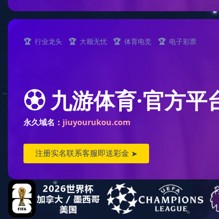
客户服务
客户案例
3377体育平台登录官网(中国)官方网站
产品展示
白沙黎族自治县3377体育平台登录官网(中国)官方网站
白沙黎族自治县环保增浓设备
白沙黎族自治县3377体育平台登录官网(中国)官方网站
白沙黎族自治县储罐
新闻资讯
3377体育平台登录官网(中国)官方网站的应用领域及使用注意
3377体育平台登录官网(中国)官方网站产品介绍