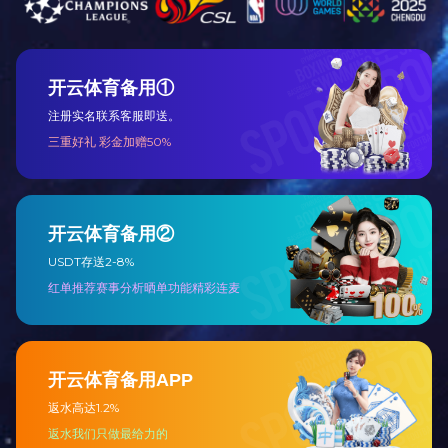
联系人：姜经理 13605135395
网址：www.newalbanynursingandrehab.com
地址：
连云港市赣榆经济开发区
本溪3377体育平台登录官网(中国)官方网
站
您的当前位置：
首 页
>>
产品展示
>>
本溪3377体育平台登录
官网(中国)官方网站
3377体育平台登录官网(中国)官方网站是专业生产3377体育平
台登录官网(中国)官方网站设备厂家之一，公司技术力量雄
厚，设备先进，检测手段齐全，对3377体育平台登录官网(中
国)官方网站的研究、开发、生产销售已有数十年的历史。电
话：13605135395