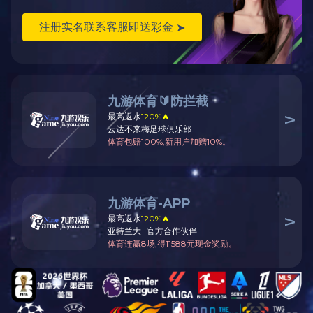
3377体育平台登录官网(中国)官方网站的应用领域及使
用注意...
3377体育平台登录官网(中国)官方网站产品介绍
介绍3377体育平台登录官网(中国)官方网站的使用方法
连云港3377体育平台登录官网(中国)官方网站的不同元
素对钢...
3377体育平台登录官网(中国)官方网站防爆的安全技术
措施（...
3377体育平台登录官网(中国)官方网站是如何发展起来
的？
热门关键词
3377体育平台登录官网(中国)官方网站
连云港3377体育平台登录官网(中国)官方网站
3377体育平台登录官网(中国)官方网站
3377体育平台登录官网(中国)官方网站