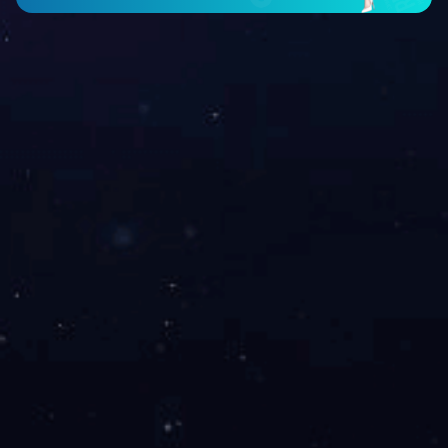
平台登录官网(中国)官方网站
,
轻质碳酸钙专用3377体育平台登
录官网(中国)官方网站
, 欢迎来电咨询!
备案号:苏ICP备
17070521号
Powered by
祥云平台
技术支持：
久山网络
热推产品
| 主营区域：
连云港
江西
山东
福建
广西
安徽
河南
河北
青海
山西
在线客服
客户服务
在线留言
分享到...
扫描二维码
分享
无关键词
|
新澳彩
|
乐竞体育·(LEJING)官方网站
|
爱体育（中