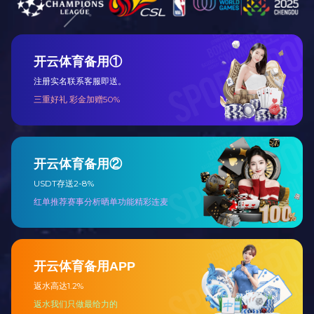
联系人：姜经理 13605135395
网址：www.newalbanynursingandrehab.com
地址：
连云港市赣榆经济开发区
本溪3377体育平台登录官网(中国)官方网
站
您的当前位置：
首 页
>>
产品展示
>>
本溪3377体育平台登录
官网(中国)官方网站
3377体育平台登录官网(中国)官方网站是专业生产3377体育平
台登录官网(中国)官方网站设备厂家之一，公司技术力量雄
厚，设备先进，检测手段齐全，对3377体育平台登录官网(中
国)官方网站的研究、开发、生产销售已有数十年的历史。电
话：13611558773