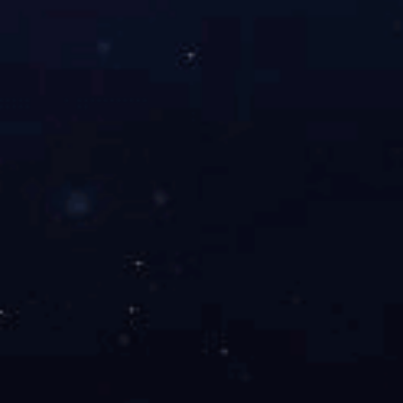
Copyright © / 3377体育平台登录官网(中国)官方网站 专业从事
于
3377体育平台登录官网(中国)官方网站厂家
,
连云港3377体育
平台登录官网(中国)官方网站
,
轻质碳酸钙专用3377体育平台登
录官网(中国)官方网站
, 欢迎来电咨询!
备案号:苏ICP备
17070521号
Powered by
祥云平台
技术支持：
久山网络
热推产品
| 主营区域：
连云港
江西
山东
福建
广西
安徽
河南
河北
青海
山西
在线客服
客户服务
在线留言
分享到...