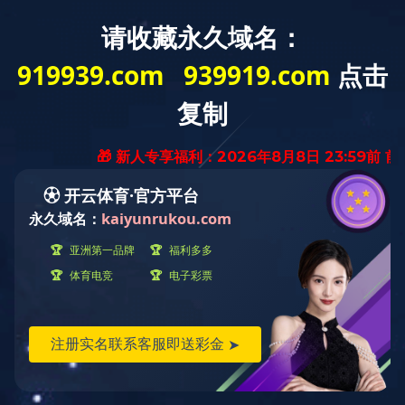
欢迎访问3377体育平台登录官网(中国)官方网站官方网站！
企业分站
|
网站地图
|
RSS
|
XML
3377体育平台登录官网(中国)官方网站
专业的3377体育平台登录官网(中国)官方网站生产制造厂家
13605135395
服务热线：
网站首页
关于我们
公司简介
3377体育平台登录官网(中国)官方网站
产品展示
3377体育平台登录官网(中国)官方网站
环保增浓设备
3377体育平台登录官网(中国)官方网站
储罐
实力资质
新闻中心