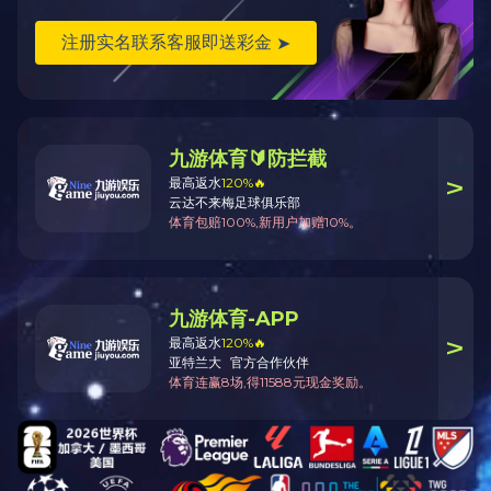
用注意...
3377体育平台登录官网(中国)官方网站产品介绍
介绍3377体育平台登录官网(中国)官方网站的使用方法
连云港3377体育平台登录官网(中国)官方网站的不同元
素对钢...
3377体育平台登录官网(中国)官方网站防爆的安全技术
措施（...
3377体育平台登录官网(中国)官方网站是如何发展起来
的？
热门关键词
连云港3377体育平台登录官网(中国)官方网站
3377体育平台登录官网(中国)官方网站
3377体育平台登录官网(中国)官方网站
3377体育平台登录官网(中国)官方网站
联系人：姜经理 13605135395