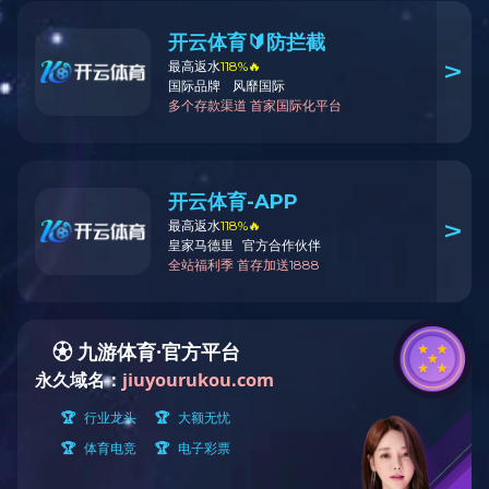
新闻中心
公司新闻
行业新闻
技术知识
客户服务
客户案例
3377体育平台登录官网(中国)官方网站
产品展示
河源3377体育平台登录官网(中国)官方网站
河源环保增浓设备
河源3377体育平台登录官网(中国)官方网站
河源储罐
新闻资讯