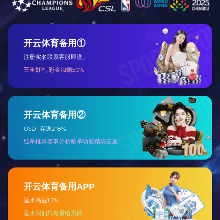
联系人：姜经理 13605135395
网址：www.newalbanynursingandrehab.com
地址：
连云港市赣榆经济开发区
河源3377体育平台登录官网(中国)官方网
站
您的当前位置：
首 页
>>
产品展示
>>
SGZ系列3377体育平台
登录官网(中国)官方网站
河源3377体育平台登录官网(中
国)官方网站