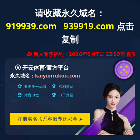
欢迎访问3377体育平台登录官网(中国)官方网站官方网站！
企业分站
|
网站地图
|
RSS
|
XML
3377体育平台登录官网(中国)官方网站
专业的3377体育平台登录官网(中国)官方网站生产制造厂家
13605135395
服务热线：
网站首页
关于我们
公司简介
3377体育平台登录官网(中国)官方网站
产品展示
河源3377体育平台登录官网(中国)官方网站
河源环保增
浓设备
河源3377体育平台登录官网(中国)官方网站
河源
储罐
实力资质