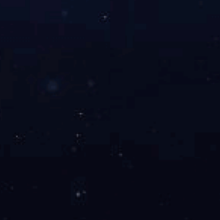
录官网(中国)官方网站
, 欢迎来电咨询!
备案号:苏ICP备
17070521号
Powered by
祥云平台
技术支持：
久山网络
热推产品
| 主营区域：
连云港
江西
山东
福建
广西
安徽
河南
河北
青海
山西
在线客服
客户服务
在线留言
分享到...
扫描二维码
分享
无关键词
|
新澳彩
|
乐竞体育·(LEJING)官方网站
|
爱体育（中
国官网）集团科技有限公司
|
B体育平台
|
6686在线(中国)唯一