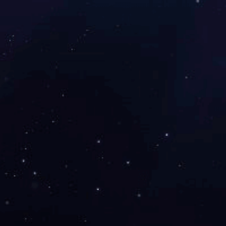
客户服务
客户案例
3377体育平台登录官网(中国)官方网站
Copyright © / 3377体育平台登录官网(中国)官方网站 专业从事
网(中国)官方网站
, 欢迎来电咨询!
备案号:苏ICP备17070521号
P
热推产品
| 主营区域：
连云港
江西
山东
福建
广西
安徽
河南
在线客服
客户服务
在线留言
分享到...
扫描二维码