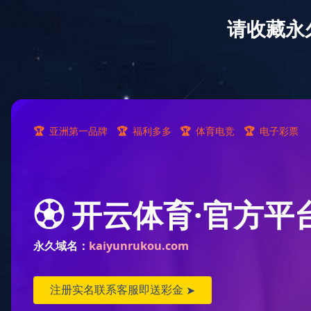
欢迎访问3377体育平台登录官网(中国)官方网站官方网站！
企业分站
|
网站地图
|
RSS
|
XML
3377体育平台登录官网(中国)官方网站
专业的3377体育平台登录官网(中国)官方网站生产制造厂家
13605135395
服务热线：
网站首页
关于我们
公司简介
3377体育平台登录官网(中国)官方网站
产品展示
河源3377体育平台登录官网(中国)官方网站
河源环保增浓
实力资质
新闻中心
公司新闻
行业新闻
技术知识