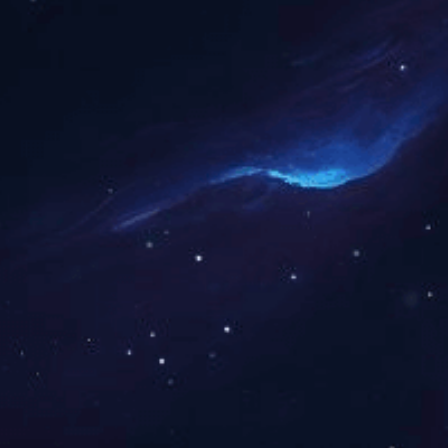
河源3377体育平台登录官网(中国)官方网
您的当前位置：
首 页
>>
产品展示
>>
河源3377体育平台登录
3377体育平台登录官网(中国)官方网站是专业生产3377体
站的研究、开发、生产销售已有数十年的历史。电话：13605135
河源3377体育平台登录官网(中国)官方网站
河源3377体育平台登录官网(中国)官方网站
网站首页
关于我们
产品展示
公司实力
新闻中心