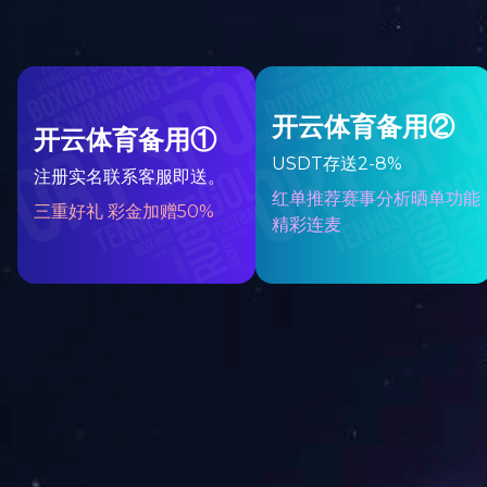
介绍3377体育平台登录官网(中国)官方网站的使用方法
连云港3377体育平台登录官网(中国)官方网站的不同元素对钢
3377体育平台登录官网(中国)官方网站防爆的安全技术措施（
3377体育平台登录官网(中国)官方网站是如何发展起来的
热门关键词
连云港3377体育平台登录官网(中国)官方网站
3377体育平台登录官网(中国)官方网站
3377体育平台登录官网(中国)官方网站
3377体育平台登录官网(中国)官方网站
联系人：姜经理 13605135395
网址：www.newalbanynursingandrehab.com
地址：
连云港市赣榆经济开发区