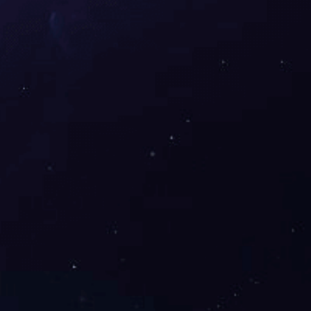
备先进，检测手段齐全，对3377体育平台登录官网(中国)官方网