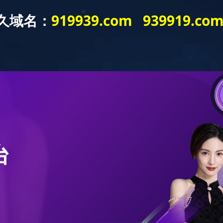
设备
河源3377体育平台登录官网(中国)官方网站
河源储罐