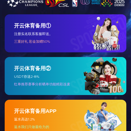
联系人：姜经理 13605135395
网址：www.newalbanynursingandrehab.com
地址：
连云港市赣榆经济开发区
河源储罐
您的当前位置：
首 页
>>
产品展示
>>
河源储罐
3377体育平台登录官网(中国)官方网站是专业生产3377体育平
台登录官网(中国)官方网站设备厂家之一，公司技术力量雄
厚，设备先进，检测手段齐全，对3377体育平台登录官网(中
国)官方网站的研究、开发、生产销售已有数十年的历史。电
话：13605135395
河源储罐