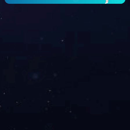
于
3377体育平台登录官网(中国)官方网站厂家
,
连云港3377体育
平台登录官网(中国)官方网站
,
轻质碳酸钙专用3377体育平台登
录官网(中国)官方网站
, 欢迎来电咨询!
备案号:苏ICP备
17070521号
Powered by
祥云平台
技术支持：
久山网络
热推产品
| 主营区域：
连云港
江西
山东
福建
广西
安徽
河南
河北
青海
山西
在线客服
客户服务
在线留言
分享到...
扫描二维码
分享