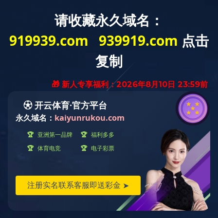
欢迎访问3377体育平台登录官网(中国)官方网站官方网站！
企业分站
|
网站地图
|
RSS
|
XML
3377体育平台登录官网(中国)官方网站
专业的3377体育平台登录官网(中国)官方网站生产制造厂家
13605135395
服务热线：
网站首页
关于我们
公司简介
3377体育平台登录官网(中国)官方网站
产品展示
湖南3377体育平台登录官网(中国)官方网站
湖南环保增
浓设备
湖南3377体育平台登录官网(中国)官方网站
湖南
储罐
实力资质