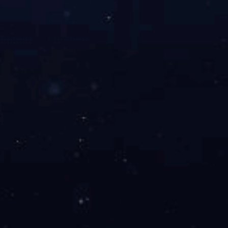
录官网(中国)官方网站
, 欢迎来电咨询!
备案号:苏ICP备
17070521号
Powered by
祥云平台
技术支持：
久山网络
热推产品
| 主营区域：
连云港
江西
山东
福建
广西
安徽
河南
河北
青海
山西
在线客服
客户服务
在线留言
分享到...
扫描二维码
分享
无关键词
|
新澳彩
|
乐竞体育·(LEJING)官方网站
|
爱体育（中
国官网）集团科技有限公司
|
B体育平台
|
6686在线(中国)唯一