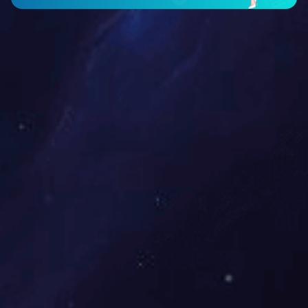
湖南3377体育平台登录官网(中国)官方网站
湖南3377体育平台登录官网(中国)官方网站
湖南3377体育平台登录官网(中国)官方网站
湖南3377体育平台登录官网(中国)官方网站
湖南3377体育平台登录官网(中国)官方网站