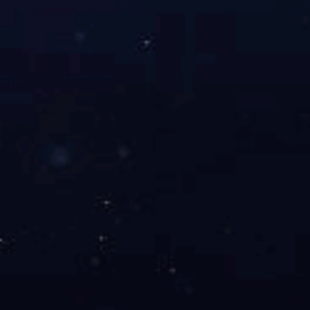
Copyright © / 3377体育平台登录官网(中国)官方网站 专业从事
于
3377体育平台登录官网(中国)官方网站厂家
,
连云港3377体育
平台登录官网(中国)官方网站
,
轻质碳酸钙专用3377体育平台登
录官网(中国)官方网站
, 欢迎来电咨询!
备案号:苏ICP备
17070521号
Powered by
祥云平台
技术支持：
久山网络
热推产品
| 主营区域：
连云港
江西
山东
福建
广西
安徽
河南
河北
青海
山西
在线客服
客户服务
在线留言
分享到...