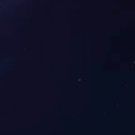
湖南PGZB/LGZB系列
湖南PD系列3377体育平台登录官网(中国)官方
网站
共25条
每页12条
页次：1/3
1
2
3
下一页
尾页
网站首页
关于我们
产品展示
公司实力
新闻中心
客户服务
客户案例
3377体育平台登录官网(中国)官方网站