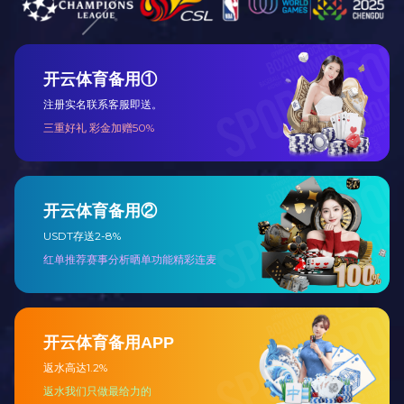
联系人：姜经理 13605135395
网址：www.newalbanynursingandrehab.com
地址：
连云港市赣榆经济开发区
湖南3377体育平台登录官网(中国)官方网
站
您的当前位置：
首 页
>>
产品展示
>>
湖南3377体育平台登录
官网(中国)官方网站
3377体育平台登录官网(中国)官方网站是专业生产3377体育平
台登录官网(中国)官方网站设备厂家之一，公司技术力量雄
厚，设备先进，检测手段齐全，对3377体育平台登录官网(中
国)官方网站的研究、开发、生产销售已有数十年的历史。电
话：13611558773