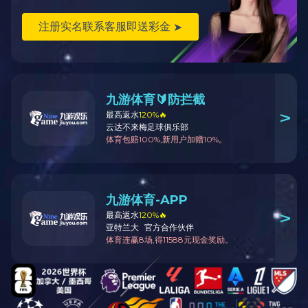
3377体育平台登录官网(中国)官方网站的应用领域及使
用注意...
3377体育平台登录官网(中国)官方网站产品介绍
介绍3377体育平台登录官网(中国)官方网站的使用方法
连云港3377体育平台登录官网(中国)官方网站的不同元
素对钢...
3377体育平台登录官网(中国)官方网站防爆的安全技术
措施（...
3377体育平台登录官网(中国)官方网站是如何发展起来
的？
热门关键词
3377体育平台登录官网(中国)官方网站
连云港3377体育平台登录官网(中国)官方网站
3377体育平台登录官网(中国)官方网站
3377体育平台登录官网(中国)官方网站