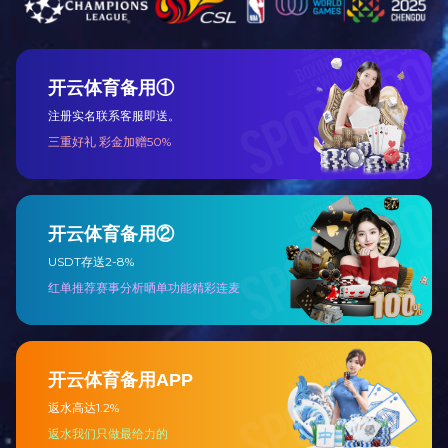
联系人：姜经理 13605135395
网址：www.newalbanynursingandrehab.com
地址：
连云港市赣榆经济开发区
湖南3377体育平台登录官网(中国)官方网
站
您的当前位置：
首 页
>>
产品展示
>>
湖南3377体育平台登录
官网(中国)官方网站
3377体育平台登录官网(中国)官方网站是专业生产3377体育平
台登录官网(中国)官方网站设备厂家之一，公司技术力量雄
厚，设备先进，检测手段齐全，对3377体育平台登录官网(中
国)官方网站的研究、开发、生产销售已有数十年的历史。电
话：13605135395