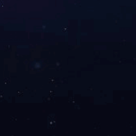
于
3377体育平台登录官网(中国)官方网站厂家
,
连云港3377体育平
owered by
祥云平台
技术支持：
久山网络
河北
青海
山西