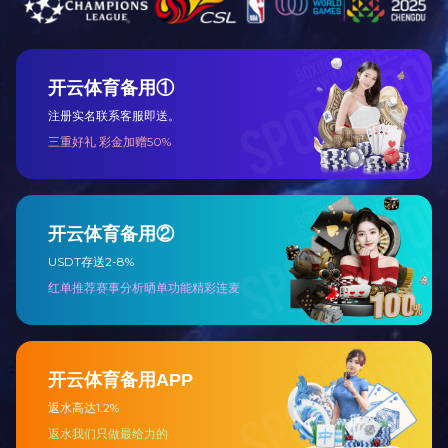
联系人：姜经理 13605135395
网址：www.newalbanynursingandrehab.com
地址：
连云港市赣榆经济开发区
枣庄储罐
您的当前位置：
首 页
>>
产品展示
>>
枣庄储罐
3377体育平台登录官网(中国)官方网站是专业生产3377体育平
台登录官网(中国)官方网站设备厂家之一，公司技术力量雄
厚，设备先进，检测手段齐全，对3377体育平台登录官网(中
国)官方网站的研究、开发、生产销售已有数十年的历史。电
话：13605135395
枣庄储罐