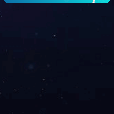
于
3377体育平台登录官网(中国)官方网站厂家
,
连云港3377体育
平台登录官网(中国)官方网站
,
轻质碳酸钙专用3377体育平台登
录官网(中国)官方网站
, 欢迎来电咨询!
备案号:苏ICP备
17070521号
Powered by
祥云平台
技术支持：
久山网络
热推产品
| 主营区域：
连云港
江西
山东
福建
广西
安徽
河南
河北
青海
山西
在线客服
客户服务
在线留言
分享到...
扫描二维码
分享